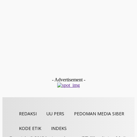
Mengenal Sayuran Pengontrol Kolesterol, Jangan Takut
Makan Daging Lagi
Redaksi
-
Januari 9, 2023
entrepreneur
Teknologi Budidaya Seledri di Lahan Perkarangan Rumah
yang Terbatas
Redaksi
-
Januari 3, 2023
entrepreneur
Eliminasi Virus Tanaman Melalui Termoterapi dan Kultur
Meristem
Redaksi
-
November 30, 2022
- Advertisement -
REDAKSI
UU PERS
PEDOMAN MEDIA SIBER
KODE ETIK
INDEKS