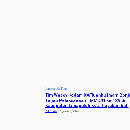
- Advertisement -
BERITA PILIHAN
Limapuluh Kota
Tim Wasev Kodam XX/Tuanku Imam Bonj
Tinjau Pelaksanaan TMMD/N ke 129 di
Kabupaten Limapuluh Kota Payakumbuh
Zal Ambo
-
Agustus 3, 2026
- Advertisement -