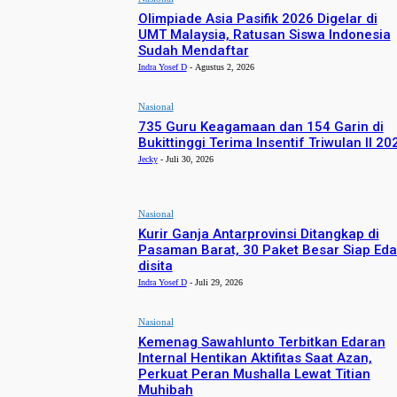
Olimpiade Asia Pasifik 2026 Digelar di
UMT Malaysia, Ratusan Siswa Indonesia
Sudah Mendaftar
Indra Yosef D
-
Agustus 2, 2026
Nasional
735 Guru Keagamaan dan 154 Garin di
Bukittinggi Terima Insentif Triwulan II 20
Jecky
-
Juli 30, 2026
Nasional
Kurir Ganja Antarprovinsi Ditangkap di
Pasaman Barat, 30 Paket Besar Siap Eda
disita
Indra Yosef D
-
Juli 29, 2026
Nasional
Kemenag Sawahlunto Terbitkan Edaran
Internal Hentikan Aktifitas Saat Azan,
Perkuat Peran Mushalla Lewat Titian
Muhibah