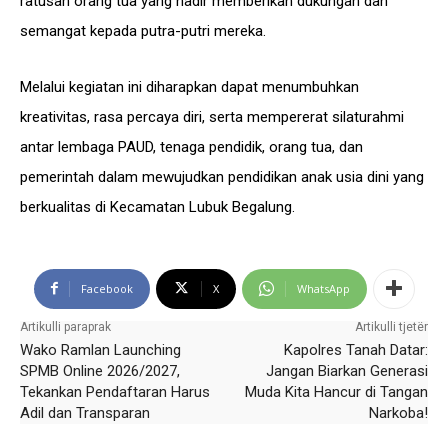
ratusan orang tua yang hadir memberikan dukungan dan
semangat kepada putra-putri mereka.
Melalui kegiatan ini diharapkan dapat menumbuhkan
kreativitas, rasa percaya diri, serta mempererat silaturahmi
antar lembaga PAUD, tenaga pendidik, orang tua, dan
pemerintah dalam mewujudkan pendidikan anak usia dini yang
berkualitas di Kecamatan Lubuk Begalung.
Facebook
X
WhatsApp
Artikulli paraprak
Artikulli tjetër
Wako Ramlan Launching
Kapolres Tanah Datar:
SPMB Online 2026/2027,
Jangan Biarkan Generasi
Tekankan Pendaftaran Harus
Muda Kita Hancur di Tangan
Adil dan Transparan
Narkoba!