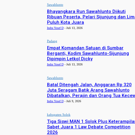
Sawahlunto
Bhayangkara Run Sawahlunto Diikuti
Ribuan Peserta, Pelari Sijunjung dan Lim
Puluh Kota Juara
Indra Yosef D
-
Juli 13, 2026
Padang
Empat Komandan Satuan di Sumbar
Berganti, Kodim Sawahlunto-Sijunjung
Dipimpin Letkol Dicky
Indra Yosef D
-
Juli 13, 2026
Sawahlunto
Batal Ditengah Jalan, Anggaran Rp 320
Juta Seragam Batik Arang Sawahlunto
Dibatalkan, Perajin dan Orang Tua Kece
Indra Yosef D
-
Juli 9, 2026
kabupaten Solok
Tiga Siswi MAN 1 Solok Plus Keterampila
Sabet Juara 1 Law Debate Competition
2026