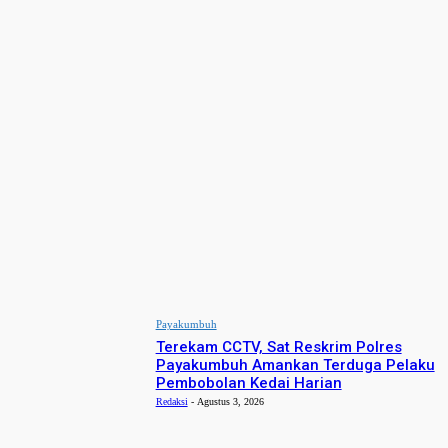
- Advertisement -
BERITA PILIHAN
Payakumbuh
Terekam CCTV, Sat Reskrim Polres
Payakumbuh Amankan Terduga Pelaku
Pembobolan Kedai Harian
Redaksi
-
Agustus 3, 2026
- Advertisement -