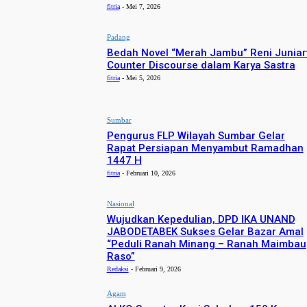
fitria
-
Mei 7, 2026
Padang
Bedah Novel “Merah Jambu” Reni Juniart
Counter Discourse dalam Karya Sastra
fitria
-
Mei 5, 2026
Sumbar
Pengurus FLP Wilayah Sumbar Gelar
Rapat Persiapan Menyambut Ramadhan
1447 H
fitria
-
Februari 10, 2026
Nasional
Wujudkan Kepedulian, DPD IKA UNAND
JABODETABEK Sukses Gelar Bazar Amal
“Peduli Ranah Minang – Ranah Maimbau
Raso”
Redaksi
-
Februari 9, 2026
Agam