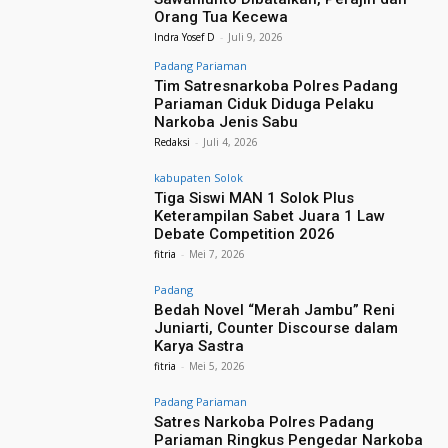
Orang Tua Kecewa
Indra Yosef D
-
Juli 9, 2026
Padang Pariaman
Tim Satresnarkoba Polres Padang
Pariaman Ciduk Diduga Pelaku
Narkoba Jenis Sabu
Redaksi
-
Juli 4, 2026
kabupaten Solok
Tiga Siswi MAN 1 Solok Plus
Keterampilan Sabet Juara 1 Law
Debate Competition 2026
fitria
-
Mei 7, 2026
Padang
Bedah Novel “Merah Jambu” Reni
Juniarti, Counter Discourse dalam
Karya Sastra
fitria
-
Mei 5, 2026
Padang Pariaman
Satres Narkoba Polres Padang
Pariaman Ringkus Pengedar Narkoba