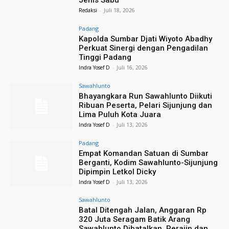
Jenis Sabu
Redaksi
-
Juli 18, 2026
Padang
Kapolda Sumbar Djati Wiyoto Abadhy
Perkuat Sinergi dengan Pengadilan
Tinggi Padang
Indra Yosef D
-
Juli 16, 2026
Sawahlunto
Bhayangkara Run Sawahlunto Diikuti
Ribuan Peserta, Pelari Sijunjung dan
Lima Puluh Kota Juara
Indra Yosef D
-
Juli 13, 2026
Padang
Empat Komandan Satuan di Sumbar
Berganti, Kodim Sawahlunto-Sijunjung
Dipimpin Letkol Dicky
Indra Yosef D
-
Juli 13, 2026
Sawahlunto
Batal Ditengah Jalan, Anggaran Rp
320 Juta Seragam Batik Arang
Sawahlunto Dibatalkan, Perajin dan