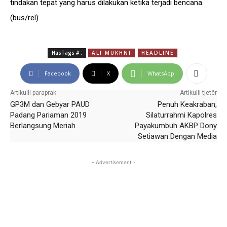
tindakan tepat yang harus dilakukan ketika terjadi bencana.
(bus/rel)
HasTags # :
ALI MUKHNI
HEADLINE
Facebook
X
WhatsApp
Artikulli paraprak
Artikulli tjetër
GP3M dan Gebyar PAUD
Penuh Keakraban,
Padang Pariaman 2019
Silaturrahmi Kapolres
Berlangsung Meriah
Payakumbuh AKBP Dony
Setiawan Dengan Media
- Advertisement -