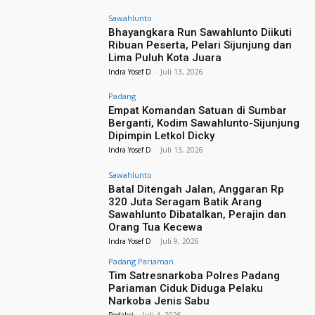
Sawahlunto
Bhayangkara Run Sawahlunto Diikuti
Ribuan Peserta, Pelari Sijunjung dan
Lima Puluh Kota Juara
Indra Yosef D
-
Juli 13, 2026
Padang
Empat Komandan Satuan di Sumbar
Berganti, Kodim Sawahlunto-Sijunjung
Dipimpin Letkol Dicky
Indra Yosef D
-
Juli 13, 2026
Sawahlunto
Batal Ditengah Jalan, Anggaran Rp
320 Juta Seragam Batik Arang
Sawahlunto Dibatalkan, Perajin dan
Orang Tua Kecewa
Indra Yosef D
-
Juli 9, 2026
Padang Pariaman
Tim Satresnarkoba Polres Padang
Pariaman Ciduk Diduga Pelaku
Narkoba Jenis Sabu