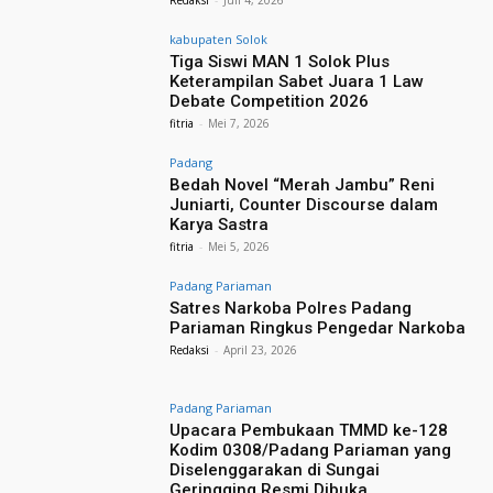
Redaksi
-
Juli 4, 2026
kabupaten Solok
Tiga Siswi MAN 1 Solok Plus
Keterampilan Sabet Juara 1 Law
Debate Competition 2026
fitria
-
Mei 7, 2026
Padang
Bedah Novel “Merah Jambu” Reni
Juniarti, Counter Discourse dalam
Karya Sastra
fitria
-
Mei 5, 2026
Padang Pariaman
Satres Narkoba Polres Padang
Pariaman Ringkus Pengedar Narkoba
Redaksi
-
April 23, 2026
Padang Pariaman
Upacara Pembukaan TMMD ke-128
Kodim 0308/Padang Pariaman yang
Diselenggarakan di Sungai
Geringging Resmi Dibuka