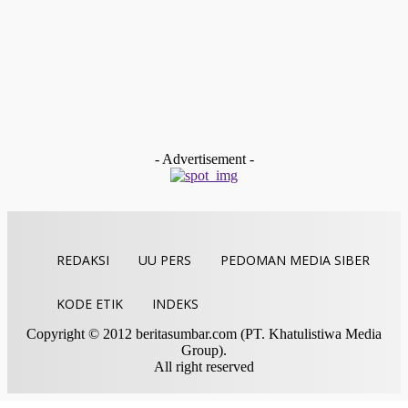
entrepreneur
Teknologi Budidaya Seledri di Lahan Perkarangan Rumah
yang Terbatas
Redaksi
-
Januari 3, 2023
entrepreneur
Eliminasi Virus Tanaman Melalui Termoterapi dan Kultur
Meristem
Redaksi
-
November 30, 2022
- Advertisement -
REDAKSI
UU PERS
PEDOMAN MEDIA SIBER
KODE ETIK
INDEKS
Copyright © 2012 beritasumbar.com (PT. Khatulistiwa Media
Group).
All right reserved