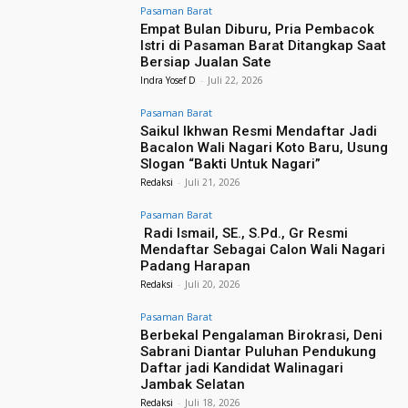
Pasaman Barat
Empat Bulan Diburu, Pria Pembacok
Istri di Pasaman Barat Ditangkap Saat
Bersiap Jualan Sate
Indra Yosef D
-
Juli 22, 2026
Pasaman Barat
Saikul Ikhwan Resmi Mendaftar Jadi
Bacalon Wali Nagari Koto Baru, Usung
Slogan “Bakti Untuk Nagari”
Redaksi
-
Juli 21, 2026
Pasaman Barat
Radi Ismail, SE., S.Pd., Gr Resmi
Mendaftar Sebagai Calon Wali Nagari
Padang Harapan
Redaksi
-
Juli 20, 2026
Pasaman Barat
Berbekal Pengalaman Birokrasi, Deni
Sabrani Diantar Puluhan Pendukung
Daftar jadi Kandidat Walinagari
Jambak Selatan
Redaksi
-
Juli 18, 2026