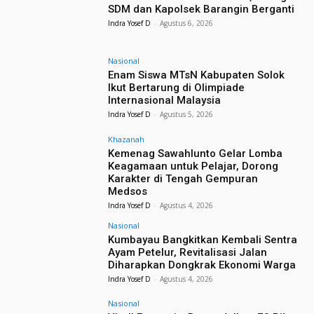
SDM dan Kapolsek Barangin Berganti
Indra Yosef D
-
Agustus 6, 2026
Nasional
Enam Siswa MTsN Kabupaten Solok
Ikut Bertarung di Olimpiade
Internasional Malaysia
Indra Yosef D
-
Agustus 5, 2026
Khazanah
Kemenag Sawahlunto Gelar Lomba
Keagamaan untuk Pelajar, Dorong
Karakter di Tengah Gempuran
Medsos
Indra Yosef D
-
Agustus 4, 2026
Nasional
Kumbayau Bangkitkan Kembali Sentra
Ayam Petelur, Revitalisasi Jalan
Diharapkan Dongkrak Ekonomi Warga
Indra Yosef D
-
Agustus 4, 2026
Nasional