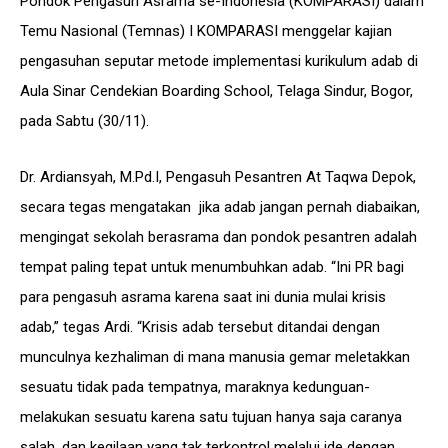
Pondok Pengasuh Asrama se-Indonesia (KOMPARASI) dalam
Temu Nasional (Temnas) I KOMPARASI menggelar kajian
pengasuhan seputar metode implementasi kurikulum adab di
Aula Sinar Cendekian Boarding School, Telaga Sindur, Bogor,
pada Sabtu (30/11).
Dr. Ardiansyah, M.Pd.I, Pengasuh Pesantren At Taqwa Depok,
secara tegas mengatakan jika adab jangan pernah diabaikan,
mengingat sekolah berasrama dan pondok pesantren adalah
tempat paling tepat untuk menumbuhkan adab. “Ini PR bagi
para pengasuh asrama karena saat ini dunia mulai krisis
adab,” tegas Ardi. “Krisis adab tersebut ditandai dengan
munculnya kezhaliman di mana manusia gemar meletakkan
sesuatu tidak pada tempatnya, maraknya kedunguan-
melakukan sesuatu karena satu tujuan hanya saja caranya
salah, dan kegilaan yang tak terkontrol melalui ide dengan