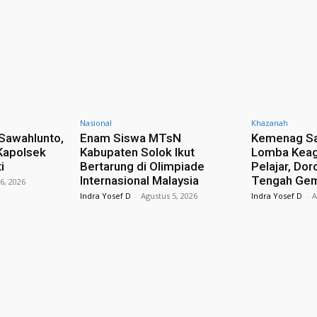
Nasional
Khazanah
 Sawahlunto,
Enam Siswa MTsN
Kemenag Sa
Kapolsek
Kabupaten Solok Ikut
Lomba Keag
i
Bertarung di Olimpiade
Pelajar, Dor
Internasional Malaysia
Tengah Ge
6, 2026
Indra Yosef D
-
Agustus 5, 2026
Indra Yosef D
-
A