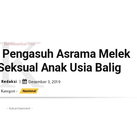
K
Beritasumbar.com
 Pengasuh Asrama Melek
eksual Anak Usia Balig
h
Redaksi
Desember 3, 2019
Kategori -
Nasional
- Advertisement -