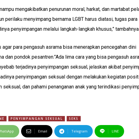
 mampu mengakibatkan penurunan moral, harkat, dan martabat pe
un perilaku menyimpang bernama LGBT harus diatasi, tugas para
dinya penyimpangan melalui langkah-langkah khusus,” tambahnya
 agar para pengasuh asrama bisa menerapkan pencegahan dini
ma dan pondok pesantren.”Ada lima cara yang bisa pengasuh asr
nyebab terjadinya penyimpangan seksual, jelaskan akibat penyi
jadinya penyimpangan seksual dengan melakukan kegiatan posit
n seksual, dan pahami penanganan anak yang terindikasi penyi
NE
PENYIMPANGAN SEKSUAL
SEKS
hatsApp
Email
Telegram
LINE