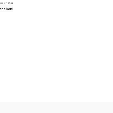
kulli tjetër
abaikan!