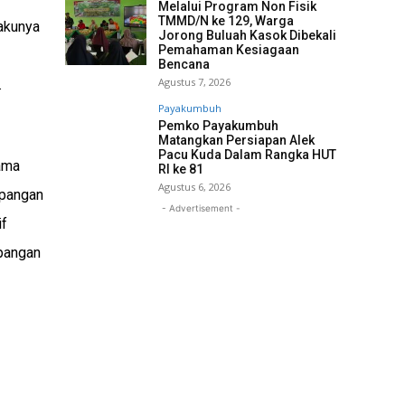
Melalui Program Non Fisik
TMMD/N ke 129, Warga
lakunya
Jorong Buluah Kasok Dibekali
Pemahaman Kesiagaan
Bencana
Agustus 7, 2026
.
Payakumbuh
Pemko Payakumbuh
Matangkan Persiapan Alek
Pacu Kuda Dalam Rangka HUT
ama
RI ke 81
Agustus 6, 2026
mpangan
- Advertisement -
if
mpangan