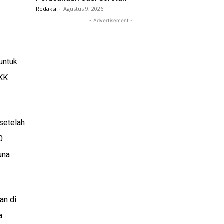
Redaksi
-
Agustus 9, 2026
- Advertisement -
untuk
.KK
setelah
0
una
an di
a