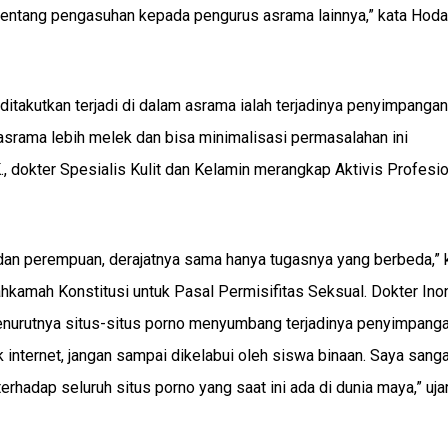
entang pengasuhan kepada pengurus asrama lainnya,” kata Hod
takutkan terjadi di dalam asrama ialah terjadinya penyimpangan
asrama lebih melek dan bisa minimalisasi permasalahan ini
 dokter Spesialis Kulit dan Kelamin merangkap Aktivis Profesio
i dan perempuan, derajatnya sama hanya tugasnya yang berbeda,” 
hkamah Konstitusi untuk Pasal Permisifitas Seksual. Dokter Ino
 menurutnya situs-situs porno menyumbang terjadinya penyimpang
internet, jangan sampai dikelabui oleh siswa binaan. Saya sanga
rhadap seluruh situs porno yang saat ini ada di dunia maya,” uja