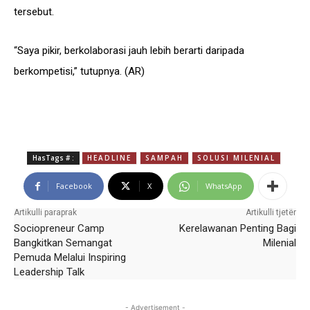
tersebut.
“Saya pikir, berkolaborasi jauh lebih berarti daripada
berkompetisi,” tutupnya. (AR)
HasTags # :
HEADLINE
SAMPAH
SOLUSI MILENIAL
Facebook
X
WhatsApp
Artikulli paraprak
Artikulli tjetër
Sociopreneur Camp
Kerelawanan Penting Bagi
Bangkitkan Semangat
Milenial
Pemuda Melalui Inspiring
Leadership Talk
- Advertisement -