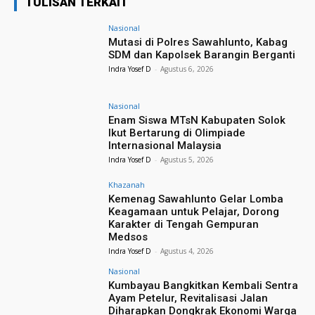
TULISAN TERKAIT
Nasional
Mutasi di Polres Sawahlunto, Kabag
SDM dan Kapolsek Barangin Berganti
Indra Yosef D
-
Agustus 6, 2026
Nasional
Enam Siswa MTsN Kabupaten Solok
Ikut Bertarung di Olimpiade
Internasional Malaysia
Indra Yosef D
-
Agustus 5, 2026
Khazanah
Kemenag Sawahlunto Gelar Lomba
Keagamaan untuk Pelajar, Dorong
Karakter di Tengah Gempuran
Medsos
Indra Yosef D
-
Agustus 4, 2026
Nasional
Kumbayau Bangkitkan Kembali Sentra
Ayam Petelur, Revitalisasi Jalan
Diharapkan Dongkrak Ekonomi Warga