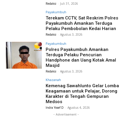
Redaksi
-
Juli 31, 2026
Payakumbuh
Terekam CCTV, Sat Reskrim Polres
Payakumbuh Amankan Terduga
Pelaku Pembobolan Kedai Harian
Redaksi
-
Agustus 3, 2026
Payakumbuh
Polres Payakumbuh Amankan
Terduga Pelaku Pencurian
Handphone dan Uang Kotak Amal
Masjid
Redaksi
-
Agustus 3, 2026
Khazanah
Kemenag Sawahlunto Gelar Lomba
Keagamaan untuk Pelajar, Dorong
Karakter di Tengah Gempuran
Medsos
Indra Yosef D
-
Agustus 4, 2026
- Advertisement -