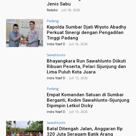
Jenis Sabu
Redaksi
-
Juli 18, 2026
Padang
Kapolda Sumbar Djati Wiyoto Abadhy
Perkuat Sinergi dengan Pengadilan
Tinggi Padang
Indra Yosef D
-
Juli 16, 2026
Sawahlunto
Bhayangkara Run Sawahlunto Diikuti
Ribuan Peserta, Pelari Sijunjung dan
Lima Puluh Kota Juara
Indra Yosef D
-
Juli 13, 2026
Padang
Empat Komandan Satuan di Sumbar
Berganti, Kodim Sawahlunto-Sijunjung
Dipimpin Letkol Dicky
Indra Yosef D
-
Juli 13, 2026
Sawahlunto
Batal Ditengah Jalan, Anggaran Rp
320 Juta Seragam Batik Arang