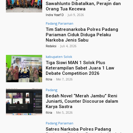
Sawahlunto Dibatalkan, Perajin dan
Orang Tua Kecewa
Indra Yosef D
-
Juli 9, 2026
Padang Pariaman
Tim Satresnarkoba Polres Padang
Pariaman Ciduk Diduga Pelaku
Narkoba Jenis Sabu
Redaksi
-
Juli 4, 2026
kabupaten Solok
Tiga Siswi MAN 1 Solok Plus
Keterampilan Sabet Juara 1 Law
Debate Competition 2026
fitria
-
Mei 7, 2026
Padang
Bedah Novel “Merah Jambu” Reni
Juniarti, Counter Discourse dalam
Karya Sastra
fitria
-
Mei 5, 2026
Padang Pariaman
Satres Narkoba Polres Padang