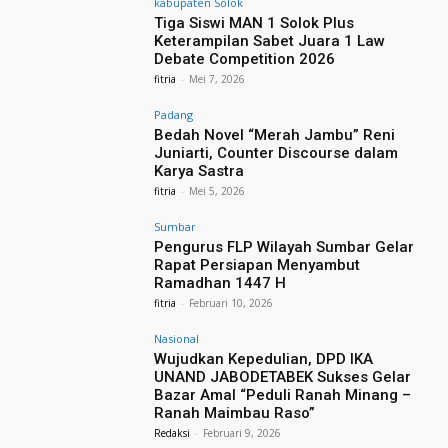
kabupaten Solok
Tiga Siswi MAN 1 Solok Plus
Keterampilan Sabet Juara 1 Law
Debate Competition 2026
fitria
-
Mei 7, 2026
Padang
Bedah Novel “Merah Jambu” Reni
Juniarti, Counter Discourse dalam
Karya Sastra
fitria
-
Mei 5, 2026
Sumbar
Pengurus FLP Wilayah Sumbar Gelar
Rapat Persiapan Menyambut
Ramadhan 1447 H
fitria
-
Februari 10, 2026
Nasional
Wujudkan Kepedulian, DPD IKA
UNAND JABODETABEK Sukses Gelar
Bazar Amal “Peduli Ranah Minang –
Ranah Maimbau Raso”
Redaksi
-
Februari 9, 2026