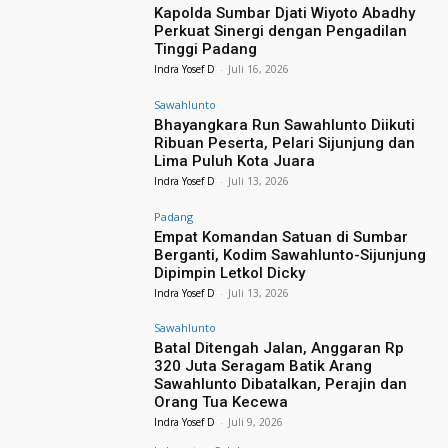
Kapolda Sumbar Djati Wiyoto Abadhy
Perkuat Sinergi dengan Pengadilan
Tinggi Padang
Indra Yosef D
-
Juli 16, 2026
Sawahlunto
Bhayangkara Run Sawahlunto Diikuti
Ribuan Peserta, Pelari Sijunjung dan
Lima Puluh Kota Juara
Indra Yosef D
-
Juli 13, 2026
Padang
Empat Komandan Satuan di Sumbar
Berganti, Kodim Sawahlunto-Sijunjung
Dipimpin Letkol Dicky
Indra Yosef D
-
Juli 13, 2026
Sawahlunto
Batal Ditengah Jalan, Anggaran Rp
320 Juta Seragam Batik Arang
Sawahlunto Dibatalkan, Perajin dan
Orang Tua Kecewa
Indra Yosef D
-
Juli 9, 2026