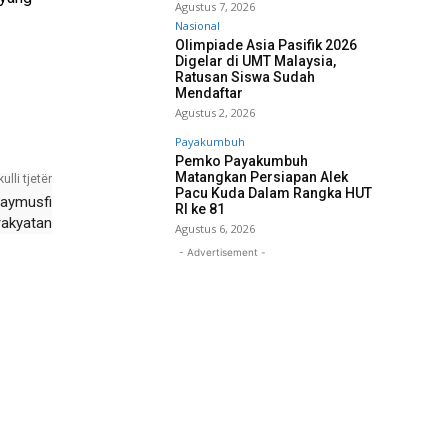
Agustus 7, 2026
Nasional
Olimpiade Asia Pasifik 2026
Digelar di UMT Malaysia,
Ratusan Siswa Sudah
Mendaftar
Agustus 2, 2026
Payakumbuh
Pemko Payakumbuh
Matangkan Persiapan Alek
kulli tjetër
Pacu Kuda Dalam Rangka HUT
Maymusfi
RI ke 81
akyatan
Agustus 6, 2026
- Advertisement -