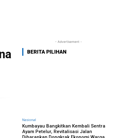
- Advertisement -
na
BERITA PILIHAN
Nasional
Kumbayau Bangkitkan Kembali Sentra
Ayam Petelur, Revitalisasi Jalan
Diharapkan Dongkrak Ekonomi Warga