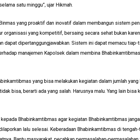
selama satu minggu”, ujar Hikmah.
inmas yang proaktif dan inovatif dalam membangun sistem peni
ur organisasi yang kompetitif, bersaing secara sehat bukan kare
dan dapat dipertanggungjawabkan. Sistem ini dapat memacu tiap-t
aian terhadap manajemen Kapolsek dalam membina Bhabinkamtibmas
binkamtibmas yang bisa melakukan kegiatan dalam jumlah yang
dak bisa, berarti ada yang salah. Harusnya malu. Yang lain bisa k
kepada Bhabinkamtibmas agar kegiatan Bhabinkamtibmas janga
dilaporkan lalu selesai. Keberadaan Bhabinkamtibmas di tengah
aatnya. Bantu masyarakat, pecahkan permasalahan-permasalahan