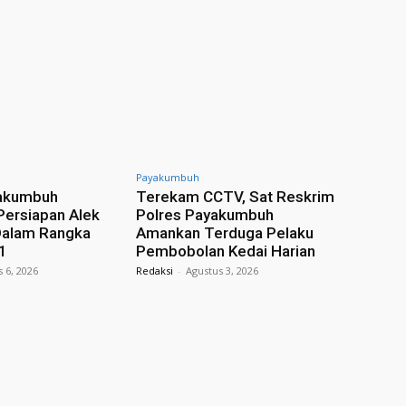
Payakumbuh
akumbuh
Terekam CCTV, Sat Reskrim
Persiapan Alek
Polres Payakumbuh
Dalam Rangka
Amankan Terduga Pelaku
1
Pembobolan Kedai Harian
 6, 2026
Redaksi
-
Agustus 3, 2026