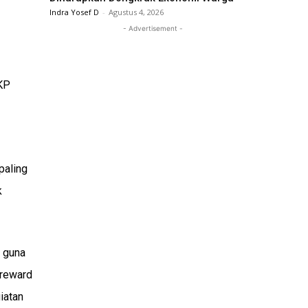
Indra Yosef D
-
Agustus 4, 2026
- Advertisement -
KP
paling
k
 guna
 reward
iatan