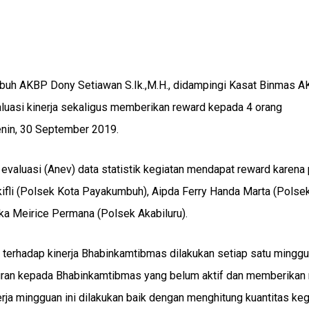
uh AKBP Dony Setiawan S.Ik.,M.H., didampingi Kasat Binmas A
uasi kinerja sekaligus memberikan reward kepada 4 orang
enin, 30 September 2019.
evaluasi (Anev) data statistik kegiatan mendapat reward karena 
kifli (Polsek Kota Payakumbuh), Aipda Ferry Handa Marta (Polse
pka Meirice Permana (Polsek Akabiluru).
rhadap kinerja Bhabinkamtibmas dilakukan setiap satu minggu
uran kepada Bhabinkamtibmas yang belum aktif dan memberikan
rja mingguan ini dilakukan baik dengan menghitung kuantitas keg