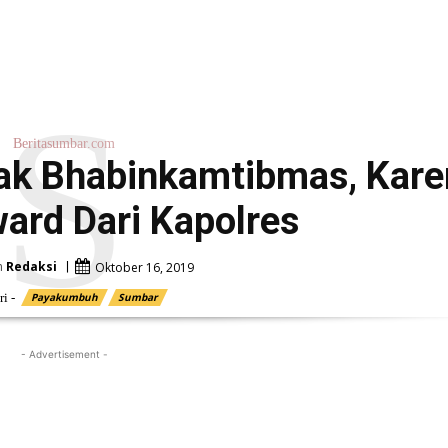
S
Beritasumbar.com
ak Bhabinkamtibmas, Kare
ard Dari Kapolres
h
Redaksi
Oktober 16, 2019
i -
Payakumbuh
Sumbar
- Advertisement -