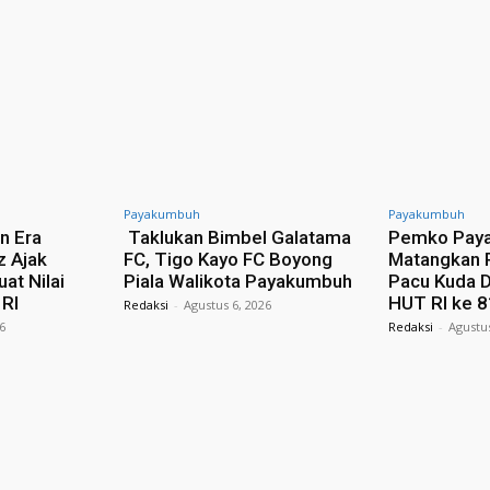
Payakumbuh
Payakumbuh
n Era
Taklukan Bimbel Galatama
Pemko Pay
iz Ajak
FC, Tigo Kayo FC Boyong
Matangkan 
at Nilai
Piala Walikota Payakumbuh
Pacu Kuda 
 RI
HUT RI ke 8
Redaksi
-
Agustus 6, 2026
26
Redaksi
-
Agustus