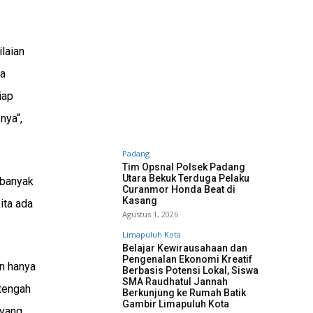
laian
na
iap
nya“,
Padang
Tim Opsnal Polsek Padang
Utara Bekuk Terduga Pelaku
 banyak
Curanmor Honda Beat di
Kasang
ita ada
Agustus 1, 2026
Limapuluh Kota
Belajar Kewirausahaan dan
Pengenalan Ekonomi Kreatif
n hanya
Berbasis Potensi Lokal, Siswa
SMA Raudhatul Jannah
-tengah
Berkunjung ke Rumah Batik
Gambir Limapuluh Kota
 yang