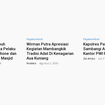
Payakumbuh
Payakumbuh
buh
Wirman Putra Apresiasi
Kapolres P
a Pelaku
Kegiatan Mambangkik
Sambangi A
phone dan
Tradisi Adat Di Kenagarian
Kantor PWI 
 Masjid
Aua Kuniang
Zal Ambo
-
Juli 
26
Redaksi
-
Agustus 2, 2026