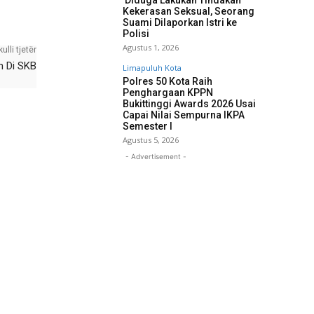
Diduga Lakukan Tindakan
Kekerasan Seksual, Seorang
Suami Dilaporkan Istri ke
Polisi
Agustus 1, 2026
kulli tjetër
h Di SKB
Limapuluh Kota
Polres 50 Kota Raih
Penghargaan KPPN
Bukittinggi Awards 2026 Usai
Capai Nilai Sempurna IKPA
Semester I
Agustus 5, 2026
- Advertisement -