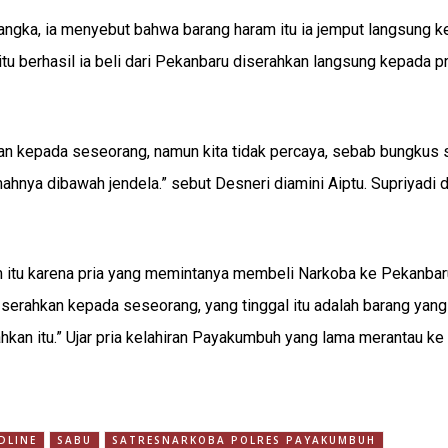
angka, ia menyebut bahwa barang haram itu ia jemput langsung k
u berhasil ia beli dari Pekanbaru diserahkan langsung kepada p
kan kepada seseorang, namun kita tidak percaya, sebab bungkus 
hnya dibawah jendela.” sebut Desneri diamini Aiptu. Supriyadi 
itu karena pria yang memintanya membeli Narkoba ke Pekanbar
a serahkan kepada seseorang, yang tinggal itu adalah barang yang
kan itu.” Ujar pria kelahiran Payakumbuh yang lama merantau ke
DLINE
SABU
SATRESNARKOBA POLRES PAYAKUMBUH