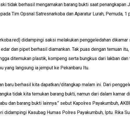
Meski tidak berhasil mengamakan barang bukti saat penangkapan 
epada Tim Opsnal Satresnarkoba dan Aparatur Lurah, Pemuda, 1 
narkoba.red) didampingi saksi melakukan penggeledahan dikamar
 edar dan pipet berhasil diamankan. Tak puas dengan temuan itu,
ngga ditemukan plastik, kompeng serta bungkus dari lakban dan 
 yang langsung ia jemput ke Pekanbaru Itu.
 dan baru berhasil kita dapatkan/ditangkap malam ini. Dari pengge
angka tidak kita temukan barang bukti, namun dari dalam kamar d
abu dan barang bukti lainnya.” sebut Kapolres Payakumbuh, AKBP
eri didampingi Kasubag Humas Polres Payakumbuh, Iptu. Rika Su