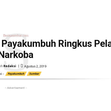
S
Beritasumbar.com
s Payakumbuh Ringkus Pel
Narkoba
eh
Redaksi
Agustus 2, 2019
i -
Payakumbuh
Sumbar
- Advertisement -