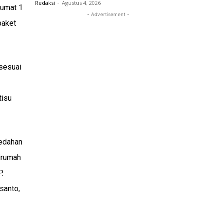
Redaksi
-
Agustus 4, 2026
Jumat 1
- Advertisement -
paket
 sesuai
tisu
ledahan
irumah
.
santo,