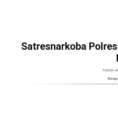
Satresnarkoba Polre
Publish ol
Kategor