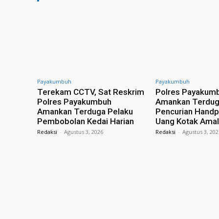
Payakumbuh
Payakumbuh
Terekam CCTV, Sat Reskrim
Polres Payakum
Polres Payakumbuh
Amankan Terdug
Amankan Terduga Pelaku
Pencurian Hand
Pembobolan Kedai Harian
Uang Kotak Amal
Redaksi
-
Agustus 3, 2026
Redaksi
-
Agustus 3, 20