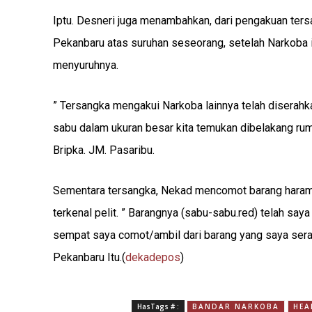
Iptu. Desneri juga menambahkan, dari pengakuan ters
Pekanbaru atas suruhan seseorang, setelah Narkoba it
menyuruhnya.
” Tersangka mengakui Narkoba lainnya telah diserah
sabu dalam ukuran besar kita temukan dibelakang ruma
Bripka. JM. Pasaribu.
Sementara tersangka, Nekad mencomot barang haram 
terkenal pelit. ” Barangnya (sabu-sabu.red) telah say
sempat saya comot/ambil dari barang yang saya serah
Pekanbaru Itu.(
dekadepos
)
HasTags # :
BANDAR NARKOBA
HEA