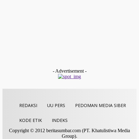
Akselerasi
Redaksi
-
Agustus 3, 2026
Limapuluh Kota
KONI Limapuluh Kota Pastikan Kesiapan Atlet, Optimis Hada
Porprov Sumbar 2026
Redaksi
-
Agustus 2, 2026
Limapuluh Kota
Satresnarkoba Polres 50 Kota Ungkap Kasus Dugaan
Penyalahgunaan Sabu dan Ganja, Tiga Orang Diamankan
Redaksi
-
Juli 31, 2026
- Advertisement -
REDAKSI
UU PERS
PEDOMAN MEDIA SIBER
KODE ETIK
INDEKS
Copyright © 2012 beritasumbar.com (PT. Khatulistiwa Media
Group).