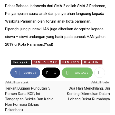
Debat Bahasa Indonesia dari SMA 2 collab SMA 3 Pariaman,
Penyampaian suara anak dan penyerahan langsung kepada
Walikota Pariaman oleh forum anak kota pariaman.
Dipenghujung puncak HAN juga diberikan doorprize kepada
siswa – siswi undangan yang hadir pada puncak HAN yahun
2019 di Kota Pariaman.(*sul)
HasTags # :
GENIUS UMAR
HAN 2019
HEADLINE
Facebook
X
WhatsApp
Artikulli paraprak
Artikulli tjetër
Terkait Dugaan Pungutan 5
Dua Hari Menghilang, Uni
Persen Dana BOP, Ini
Keriting Ditemukan Dalam
Tanggapan Sekdis Dan Kabid
Lobang Dekat Rumahnya
Non Formasi Diknas
Pekanbaru