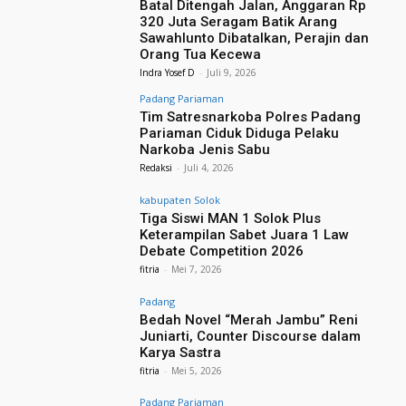
Batal Ditengah Jalan, Anggaran Rp
320 Juta Seragam Batik Arang
Sawahlunto Dibatalkan, Perajin dan
Orang Tua Kecewa
Indra Yosef D
-
Juli 9, 2026
Padang Pariaman
Tim Satresnarkoba Polres Padang
Pariaman Ciduk Diduga Pelaku
Narkoba Jenis Sabu
Redaksi
-
Juli 4, 2026
kabupaten Solok
Tiga Siswi MAN 1 Solok Plus
Keterampilan Sabet Juara 1 Law
Debate Competition 2026
fitria
-
Mei 7, 2026
Padang
Bedah Novel “Merah Jambu” Reni
Juniarti, Counter Discourse dalam
Karya Sastra
fitria
-
Mei 5, 2026
Padang Pariaman