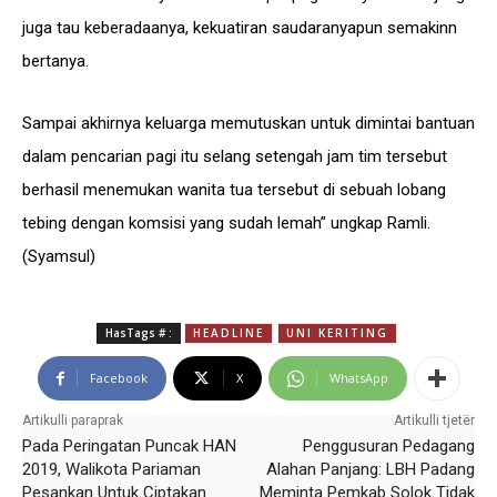
juga tau keberadaanya, kekuatiran saudaranyapun semakinn
bertanya.
Sampai akhirnya keluarga memutuskan untuk dimintai bantuan
dalam pencarian pagi itu selang setengah jam tim tersebut
berhasil menemukan wanita tua tersebut di sebuah lobang
tebing dengan komsisi yang sudah lemah” ungkap Ramli.
(Syamsul)
HasTags # :
HEADLINE
UNI KERITING
Facebook
X
WhatsApp
Artikulli paraprak
Artikulli tjetër
Pada Peringatan Puncak HAN
Penggusuran Pedagang
2019, Walikota Pariaman
Alahan Panjang: LBH Padang
Pesankan Untuk Ciptakan
Meminta Pemkab Solok Tidak