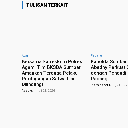
TULISAN TERKAIT
Agam
Padang
Bersama Satreskrim Polres
Kapolda Sumbar 
Agam, Tim BKSDA Sumbar
Abadhy Perkuat 
Amankan Terduga Pelaku
dengan Pengadil
Perdagangan Satwa Liar
Padang
Dilindungi
Indra Yosef D
-
Juli 16, 
Redaksi
-
Juli 21, 2026