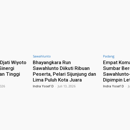
Sawahlunto
Padang
Djati Wiyoto
Bhayangkara Run
Empat Koma
Sinergi
Sawahlunto Diikuti Ribuan
Sumbar Ber
an Tinggi
Peserta, Pelari Sijunjung dan
Sawahlunto-
Lima Puluh Kota Juara
Dipimpin Le
2026
Indra Yosef D
-
Juli 13, 2026
Indra Yosef D
-
J