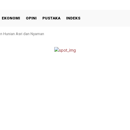
EKONOMI
OPINI
PUSTAKA
INDEKS
 Hunian Asri dan Nyaman
Paskibra, Camat Lima Kaum Diduga Abaikan Prinsip Pembinaan dan Perlindung