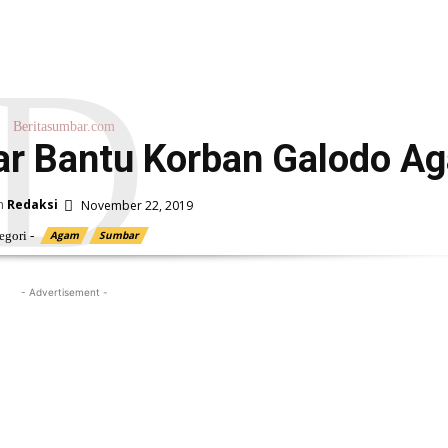
D
Beritasumbar.com
r Bantu Korban Galodo A
h
Redaksi
November 22, 2019
egori -
Agam
Sumbar
- Advertisement -