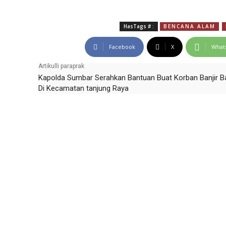
HasTags # :
BENCANA ALAM
Facebook
X
What
Artikulli paraprak
Kapolda Sumbar Serahkan Bantuan Buat Korban Banjir 
Di Kecamatan tanjung Raya