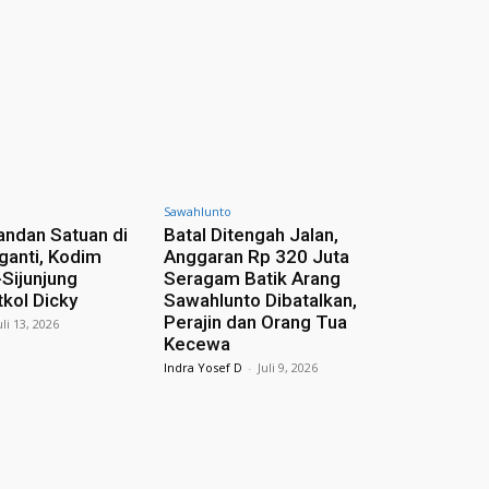
Sawahlunto
ndan Satuan di
Batal Ditengah Jalan,
ganti, Kodim
Anggaran Rp 320 Juta
Sijunjung
Seragam Batik Arang
tkol Dicky
Sawahlunto Dibatalkan,
Perajin dan Orang Tua
uli 13, 2026
Kecewa
Indra Yosef D
-
Juli 9, 2026