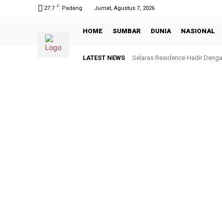
C
27.7
Padang
Jumat, Agustus 7, 2026
HOME
SUMBAR
DUNIA
NASIONAL
LATEST NEWS
Selaras Residence Hadir Dengan
Dicoret Tanpa Teguran dari 