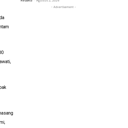
Redaksi
-
Agustus 2, 2026
- Advertisement -
nda
antam
00
awati,
mbak
emasang
mi,