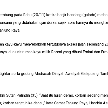
rembang pada Rabu (20/11) ketika banjir bandang (galodo) mela
ncana yang didahului hujan deras sejak sore harinya itu mengh
anjung Raya.
dan kayu-kayu menyebabkan tertutupnya akses jalan sepanjang 2
nya, dua unit rumah kayu milik Rosmi yang dihuni Erniati dan Erm
stighfar serta gedung Madrasah Diniyah Awaliyah Galapuang. Ta
kni Sutan Palindih (35). “Saat itu hujan deras, korban sedang m
ir, korban terjatuh ke danau,” kata Camat Tanjung Raya, Handria As