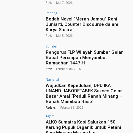
fitria
-
Mei 7, 2026
Padang
Bedah Novel “Merah Jambu” Reni
Juniarti, Counter Discourse dalam
Karya Sastra
fitria
-
Mei 5, 2026
Sumbar
Pengurus FLP Wilayah Sumbar Gelar
Rapat Persiapan Menyambut
Ramadhan 1447 H
fitria
-
Februari 10, 2026
Nasional
Wujudkan Kepedulian, DPD IKA
UNAND JABODETABEK Sukses Gelar
Bazar Amal “Peduli Ranah Minang –
Ranah Maimbau Raso”
Redaksi
-
Februari 9, 2026
Agam
ALKO Sumatra Kopi Salurkan 150
Karung Pupuk Organik untuk Petani
Kopi Minang Marapi Lasi