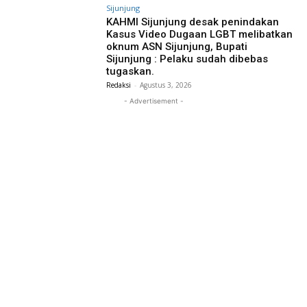
Sijunjung
KAHMI Sijunjung desak penindakan
Kasus Video Dugaan LGBT melibatkan
oknum ASN Sijunjung, Bupati
Sijunjung : Pelaku sudah dibebas
tugaskan.
Redaksi
-
Agustus 3, 2026
- Advertisement -