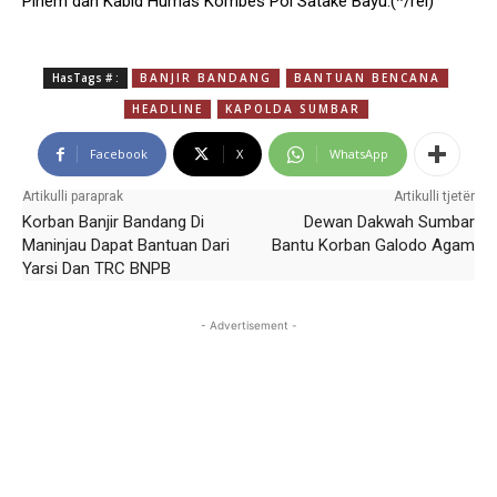
Pinem dan Kabid Humas Kombes Pol Satake Bayu.(*/rel)
HasTags # :
BANJIR BANDANG
BANTUAN BENCANA
HEADLINE
KAPOLDA SUMBAR
Facebook
X
WhatsApp
Artikulli paraprak
Artikulli tjetër
Korban Banjir Bandang Di
Dewan Dakwah Sumbar
Maninjau Dapat Bantuan Dari
Bantu Korban Galodo Agam
Yarsi Dan TRC BNPB
- Advertisement -