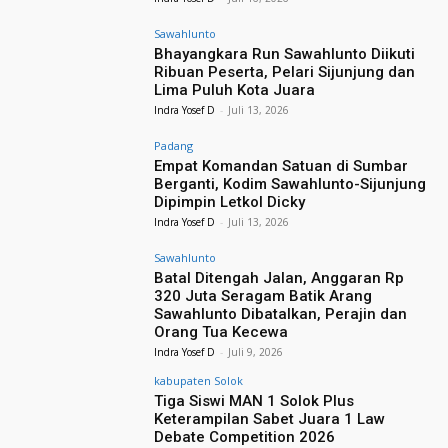
Sawahlunto
Bhayangkara Run Sawahlunto Diikuti
Ribuan Peserta, Pelari Sijunjung dan
Lima Puluh Kota Juara
Indra Yosef D
-
Juli 13, 2026
Padang
Empat Komandan Satuan di Sumbar
Berganti, Kodim Sawahlunto-Sijunjung
Dipimpin Letkol Dicky
Indra Yosef D
-
Juli 13, 2026
Sawahlunto
Batal Ditengah Jalan, Anggaran Rp
320 Juta Seragam Batik Arang
Sawahlunto Dibatalkan, Perajin dan
Orang Tua Kecewa
Indra Yosef D
-
Juli 9, 2026
kabupaten Solok
Tiga Siswi MAN 1 Solok Plus
Keterampilan Sabet Juara 1 Law
Debate Competition 2026