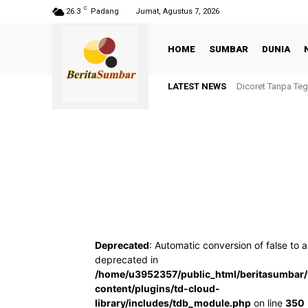
C
26.3
Padang
Jumat, Agustus 7, 2026
HOME
SUMBAR
DUNIA
LATEST NEWS
Dicoret Tanpa Te
Deprecated
: Automatic conversion of false to a
deprecated in
/home/u3952357/public_html/beritasumbar
content/plugins/td-cloud-
library/includes/tdb_module.php
on line
350