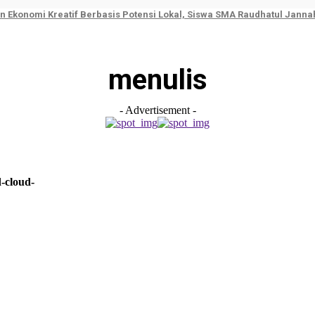
 Ekonomi Kreatif Berbasis Potensi Lokal, Siswa SMA Raudhatul Jann
menulis
- Advertisement -
-cloud-