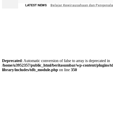
LATEST NEWS
Belajar Kewirausahaan dan Pengenalan
Limapuluh Kota
Deprecated
: Automatic conversion of false to array is deprecated in
/home/u3952357/public_html/beritasumbar/wp-content/plugins/td
library/includes/tdb_module.php
on line
350