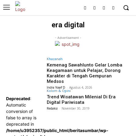
era digital
- Advertisement -
Khazanah
Kemenag Sawahlunto Gelar Lomba
Keagamaan untuk Pelajar, Dorong
Karakter di Tengah Gempuran
Medsos
Indra Yosef D
-
Agustus 4, 2026
Kolom & Opini
Trend Wisatawan Milenial Di Era
Deprecated
:
Digital Pariwisata
Automatic
Redaksi
-
November 30, 2019
conversion of
false to array is
deprecated in
/home/u3952357/public_html/beritasumbar/wp-