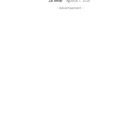
Zal Ambo
-
Agustus 7, 2026
- Advertisement -