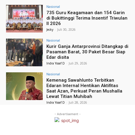
Nasional
735 Guru Keagamaan dan 154 Garin
di Bukittinggi Terima Insentif Triwulan
II 2026
Jecky
-
Juli 30, 2026
Nasional
Kurir Ganja Antarprovinsi Ditangkap di
Pasaman Barat, 30 Paket Besar Siap
Edar disita
Indra Yosef D
-
Juli 29, 2026
Nasional
Kemenag Sawahlunto Terbitkan
Edaran Internal Hentikan Aktifitas
Saat Azan, Perkuat Peran Mushalla
Lewat Titian Muhibah
Indra Yosef D
-
Juli 28, 2026
- Advertisement -