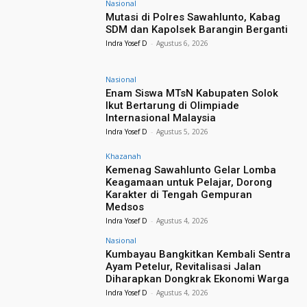
Nasional
Mutasi di Polres Sawahlunto, Kabag
SDM dan Kapolsek Barangin Berganti
Indra Yosef D
-
Agustus 6, 2026
Nasional
Enam Siswa MTsN Kabupaten Solok
Ikut Bertarung di Olimpiade
Internasional Malaysia
Indra Yosef D
-
Agustus 5, 2026
Khazanah
Kemenag Sawahlunto Gelar Lomba
Keagamaan untuk Pelajar, Dorong
Karakter di Tengah Gempuran
Medsos
Indra Yosef D
-
Agustus 4, 2026
Nasional
Kumbayau Bangkitkan Kembali Sentra
Ayam Petelur, Revitalisasi Jalan
Diharapkan Dongkrak Ekonomi Warga
Indra Yosef D
-
Agustus 4, 2026