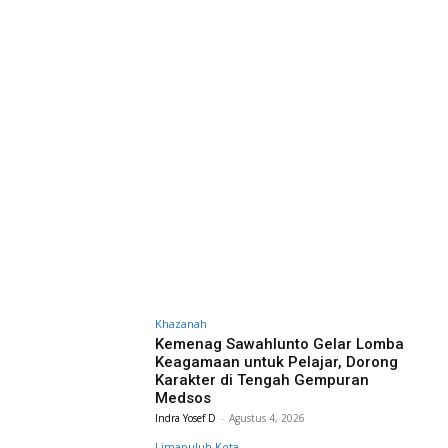
Khazanah
Kemenag Sawahlunto Gelar Lomba
Keagamaan untuk Pelajar, Dorong
Karakter di Tengah Gempuran
Medsos
Indra Yosef D
-
Agustus 4, 2026
Limapuluh Kota