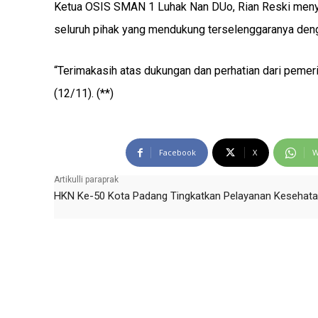
Ketua OSIS SMAN 1 Luhak Nan DUo, Rian Reski menya
seluruh pihak yang mendukung terselenggaranya denga
“Terimakasih atas dukungan dan perhatian dari pemerin
(12/11). (**)
Facebook
X
W
Artikulli paraprak
HKN Ke-50 Kota Padang Tingkatkan Pelayanan Kesehat