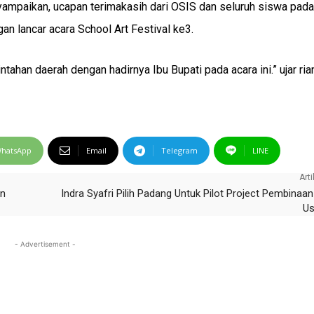
mpaikan, ucapan terimakasih dari OSIS dan seluruh siswa pada
n lancar acara School Art Festival ke3.
tahan daerah dengan hadirnya Ibu Bupati pada acara ini.” ujar ria
hatsApp
Email
Telegram
LINE
Arti
an
Indra Syafri Pilih Padang Untuk Pilot Project Pembinaa
Us
- Advertisement -