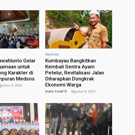
Nasional
wahlunto Gelar
Kumbayau Bangkitkan
amaan untuk
Kembali Sentra Ayam
ong Karakter di
Petelur, Revitalisasi Jalan
mpuran Medsos
Diharapkan Dongkrak
Ekonomi Warga
gustus 4, 2026
Indra Yosef D
-
Agustus 4, 2026