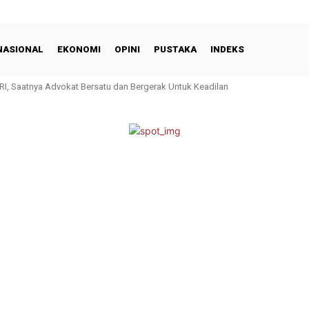
NASIONAL
EKONOMI
OPINI
PUSTAKA
INDEKS
I, Saatnya Advokat Bersatu dan Bergerak Untuk Keadilan
ilin Jadi Batako, UMKM Andi Irawan Tumbuh dari Rp 2 Juta ke Rp 20 Juta Se