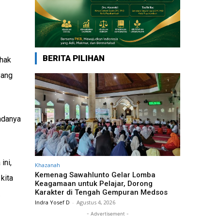
BERITA PILIHAN
uhak
yang
adanya
ini,
Khazanah
Kemenag Sawahlunto Gelar Lomba
kita
Keagamaan untuk Pelajar, Dorong
Karakter di Tengah Gempuran Medsos
.
Indra Yosef D
-
Agustus 4, 2026
- Advertisement -