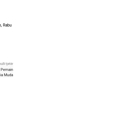
n, Rabu
kulli tjetër
n Pemain
ia Muda