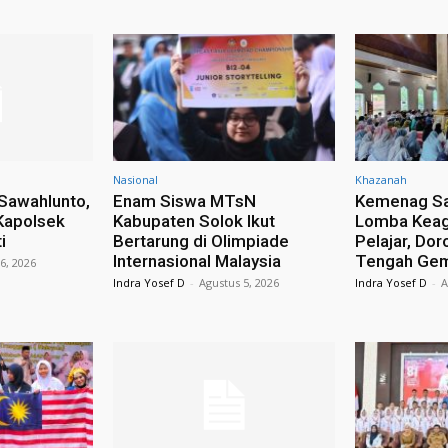
Nasional
Khazanah
 Sawahlunto,
Enam Siswa MTsN
Kemenag Sa
Kapolsek
Kabupaten Solok Ikut
Lomba Keag
i
Bertarung di Olimpiade
Pelajar, Dor
Internasional Malaysia
Tengah Ge
6, 2026
Indra Yosef D
-
Agustus 5, 2026
Indra Yosef D
-
A