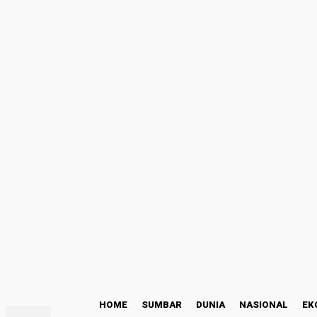
Masuk
Selamat Datang! Masuk ke akun Anda
nama pengguna
kata sandi Anda
Lupa kata sandi Anda? mendapatkan bantuan
Kode Etik
Pemulihan password
Memulihkan kata sandi anda
email Anda
Sebuah kata sandi akan dikirimkan ke email Anda.
C
25.3
Padang
Sabtu, Agustus 8, 2026
HOME
SUMBAR
DUNIA
NASIONAL
EK