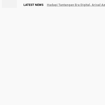
LATEST NEWS
Hadapi Tantangan Era Digital, Arisal A
HOME
SUMBAR
DUNIA
NASIONAL
EK