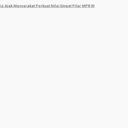
ziz Ajak Masyarakat Perkuat Nilai Empat Pilar MPR RI
ONOMI
OPINI
PUSTAKA
INDEKS