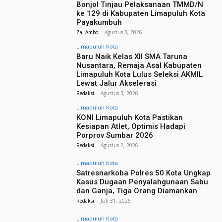
Bonjol Tinjau Pelaksanaan TMMD/N
ke 129 di Kabupaten Limapuluh Kota
Payakumbuh
Zal Ambo
-
Agustus 3, 2026
Limapuluh Kota
Baru Naik Kelas XII SMA Taruna
Nusantara, Remaja Asal Kabupaten
Limapuluh Kota Lulus Seleksi AKMIL
Lewat Jalur Akselerasi
Redaksi
-
Agustus 3, 2026
Limapuluh Kota
KONI Limapuluh Kota Pastikan
Kesiapan Atlet, Optimis Hadapi
Porprov Sumbar 2026
Redaksi
-
Agustus 2, 2026
Limapuluh Kota
Satresnarkoba Polres 50 Kota Ungkap
Kasus Dugaan Penyalahgunaan Sabu
dan Ganja, Tiga Orang Diamankan
Redaksi
-
Juli 31, 2026
Limapuluh Kota