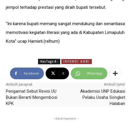
jempol terhadap prestasi yang diraih bupati tersebut.
“Ini karena bupati memang sangat mendukung dan senantiasa
memotivasi kegiatan literasi yang ada di Kabupaten Limapuluh
Kota” ucap Harnieti.(relhum)
HasTags # :
IRFENDI ARBI
Facebook
X
WhatsApp
Artikulli paraprak
Artikulli tjetër
Pengamat Sebut Revisi UU
Akademisi UNP Edukasi
Bukan Berarti Mengembosi
Pelaku Usaha Songket
KPK
Halaban
- Advertisement -