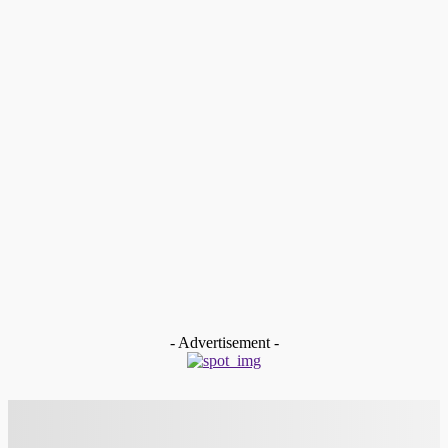
Ekonomi
Zakat Bukan Beban Struktural, Tapi Kewajiban Sosial dan
Konstitusional
tan gindo
-
Juli 17, 2025
Ekonomi
“BELI KOLOR DAPAT MOBIL LISTRIK”
Redaksi
-
Juli 10, 2025
Ekonomi
ALKO Kopi Ekspor Kopi Arabika ke Jepang Berbasis
Traceability Blockchain
Redaksi
-
September 21, 2024
Ekonomi
Angka Ekspor Kopi Meningkat, Kemakmuran Petani Kerinci
Terjamin, dan Hutan Terjaga
Redaksi
-
September 16, 2024
- Advertisement -