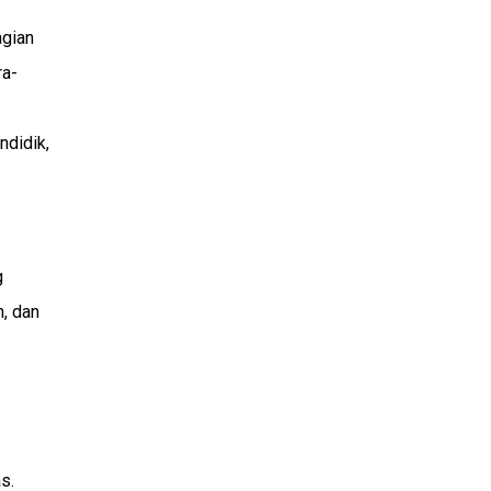
agian
ra-
ndidik,
g
, dan
s.