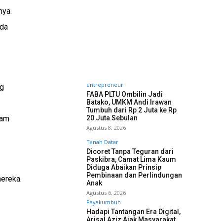
nya.
nda
entrepreneur
ng
FABA PLTU Ombilin Jadi
Batako, UMKM Andi Irawan
Tumbuh dari Rp 2 Juta ke Rp
lam
20 Juta Sebulan
Agustus 8, 2026
Tanah Datar
Dicoret Tanpa Teguran dari
Paskibra, Camat Lima Kaum
Diduga Abaikan Prinsip
Pembinaan dan Perlindungan
mereka.
Anak
Agustus 6, 2026
Payakumbuh
Hadapi Tantangan Era Digital,
Arisal Aziz Ajak Masyarakat