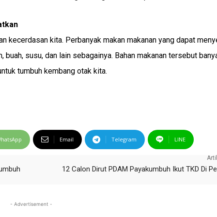
atkan
tkan kecerdasan kita. Perbanyak makan makanan yang dapat meny
ran, buah, susu, dan lain sebagainya. Bahan makanan tersebut bany
ntuk tumbuh kembang otak kita.
hatsApp
Email
Telegram
LINE
Arti
kumbuh
12 Calon Dirut PDAM Payakumbuh Ikut TKD Di P
- Advertisement -