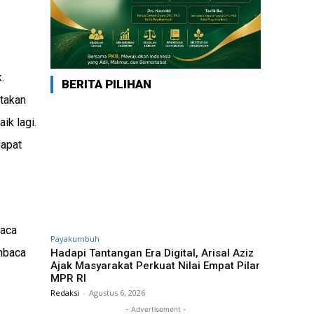
.
BERITA PILIHAN
atakan
ik lagi.
dapat
baca
Payakumbuh
embaca
Hadapi Tantangan Era Digital, Arisal Aziz
Ajak Masyarakat Perkuat Nilai Empat Pilar
MPR RI
Redaksi
-
Agustus 6, 2026
- Advertisement -