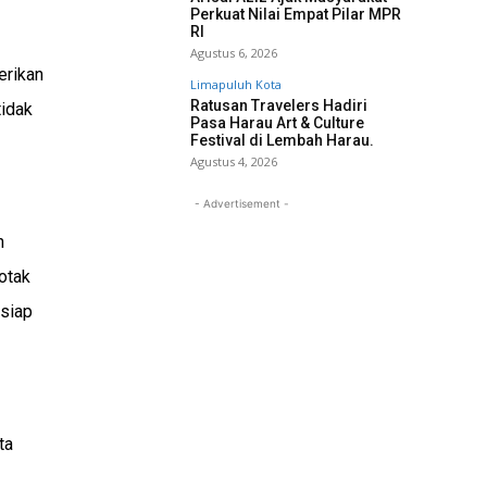
Perkuat Nilai Empat Pilar MPR
RI
Agustus 6, 2026
erikan
Limapuluh Kota
Ratusan Travelers Hadiri
tidak
Pasa Harau Art & Culture
Festival di Lembah Harau.
Agustus 4, 2026
- Advertisement -
n
otak
 siap
ta