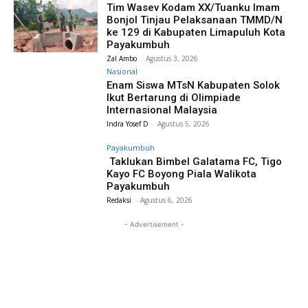
Tim Wasev Kodam XX/Tuanku Imam
Bonjol Tinjau Pelaksanaan TMMD/N
ke 129 di Kabupaten Limapuluh Kota
Payakumbuh
Zal Ambo
-
Agustus 3, 2026
Nasional
Enam Siswa MTsN Kabupaten Solok
Ikut Bertarung di Olimpiade
Internasional Malaysia
Indra Yosef D
-
Agustus 5, 2026
Payakumbuh
Taklukan Bimbel Galatama FC, Tigo
Kayo FC Boyong Piala Walikota
Payakumbuh
Redaksi
-
Agustus 6, 2026
- Advertisement -