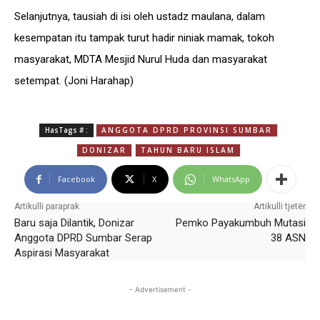
Selanjutnya, tausiah di isi oleh ustadz maulana, dalam
kesempatan itu tampak turut hadir niniak mamak, tokoh
masyarakat, MDTA Mesjid Nurul Huda dan masyarakat
setempat. (Joni Harahap)
HasTags # :
ANGGOTA DPRD PROVINSI SUMBAR
DONIZAR
TAHUN BARU ISLAM
Facebook
X
WhatsApp
Artikulli paraprak
Artikulli tjetër
Baru saja Dilantik, Donizar
Pemko Payakumbuh Mutasi
Anggota DPRD Sumbar Serap
38 ASN
Aspirasi Masyarakat
- Advertisement -