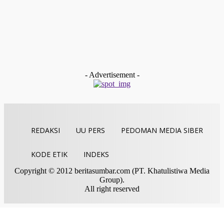
Kapolda Sumbar Djati Wiyoto Abadhy Perkuat Sinergi denga
Pengadilan Tinggi Padang
Indra Yosef D
-
Juli 16, 2026
Pasaman Barat
Empat Calon Siap Bertarung, Armen Putra Resmi Daftar
Pilwana Sungai Talang
Redaksi
-
Juli 16, 2026
- Advertisement -
REDAKSI
UU PERS
PEDOMAN MEDIA SIBER
KODE ETIK
INDEKS
Copyright © 2012 beritasumbar.com (PT. Khatulistiwa Media
Group).
All right reserved