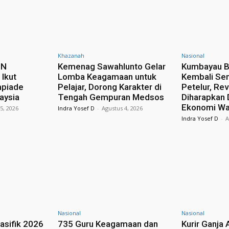
Khazanah
Nasional
sN
Kemenag Sawahlunto Gelar
Kumbayau B
Ikut
Lomba Keagamaan untuk
Kembali Se
mpiade
Pelajar, Dorong Karakter di
Petelur, Rev
laysia
Tengah Gempuran Medsos
Diharapkan
Ekonomi Wa
5, 2026
Indra Yosef D
-
Agustus 4, 2026
Indra Yosef D
-
A
Nasional
Nasional
asifik 2026
735 Guru Keagamaan dan
Kurir Ganja 