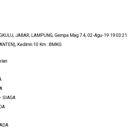
ENGKULU, JABAR, LAMPUNG, Gempa Mag:7.4, 02-Agu-19 19:03:21
BANTEN), Kedlmn:10 Km ::BMKG
lan:
A
A
– SIAGA
DA
PADA