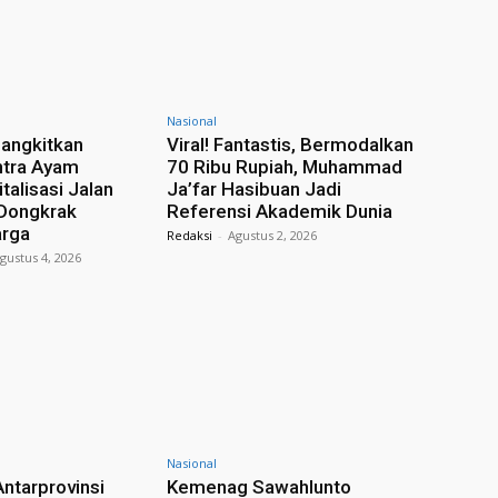
Nasional
angkitkan
Viral! Fantastis, Bermodalkan
ntra Ayam
70 Ribu Rupiah, Muhammad
italisasi Jalan
Ja’far Hasibuan Jadi
 Dongkrak
Referensi Akademik Dunia
rga
Redaksi
-
Agustus 2, 2026
gustus 4, 2026
Nasional
Antarprovinsi
Kemenag Sawahlunto