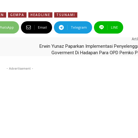
EN
GEMPA
HEADLINE
TSUNAMI
hatsApp
Email
Telegram
LINE
Arti
Erwin Yunaz Paparkan Implementasi Penyelengg
Goverment Di Hadapan Para OPD Pemko P
- Advertisement -