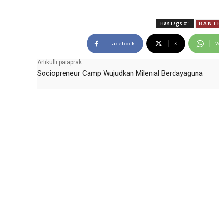
HasTags # :
BANT
Facebook
X
W
Artikulli paraprak
Sociopreneur Camp Wujudkan Milenial Berdayaguna