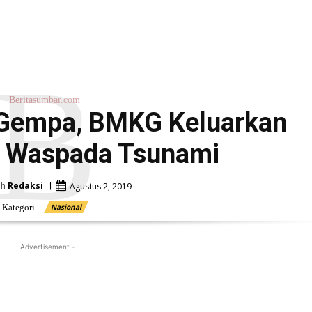
B
Beritasumbar.com
 Gempa, BMKG Keluarkan
n Waspada Tsunami
eh
Redaksi
Agustus 2, 2019
Kategori -
Nasional
- Advertisement -