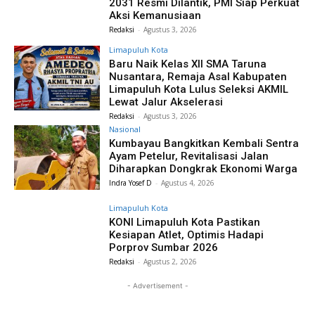
2031 Resmi Dilantik, PMI Siap Perkuat
Aksi Kemanusiaan
Redaksi
-
Agustus 3, 2026
Limapuluh Kota
Baru Naik Kelas XII SMA Taruna
Nusantara, Remaja Asal Kabupaten
Limapuluh Kota Lulus Seleksi AKMIL
Lewat Jalur Akselerasi
Redaksi
-
Agustus 3, 2026
Nasional
Kumbayau Bangkitkan Kembali Sentra
Ayam Petelur, Revitalisasi Jalan
Diharapkan Dongkrak Ekonomi Warga
Indra Yosef D
-
Agustus 4, 2026
Limapuluh Kota
KONI Limapuluh Kota Pastikan
Kesiapan Atlet, Optimis Hadapi
Porprov Sumbar 2026
Redaksi
-
Agustus 2, 2026
- Advertisement -