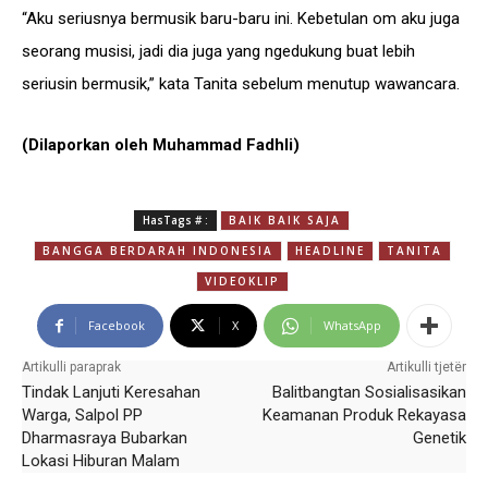
“Aku seriusnya bermusik baru-baru ini. Kebetulan om aku juga
seorang musisi, jadi dia juga yang ngedukung buat lebih
seriusin bermusik,” kata Tanita sebelum menutup wawancara.
(Dilaporkan oleh Muhammad Fadhli)
HasTags # :
BAIK BAIK SAJA
BANGGA BERDARAH INDONESIA
HEADLINE
TANITA
VIDEOKLIP
Facebook
X
WhatsApp
Artikulli paraprak
Artikulli tjetër
Tindak Lanjuti Keresahan
Balitbangtan Sosialisasikan
Warga, Salpol PP
Keamanan Produk Rekayasa
Dharmasraya Bubarkan
Genetik
Lokasi Hiburan Malam