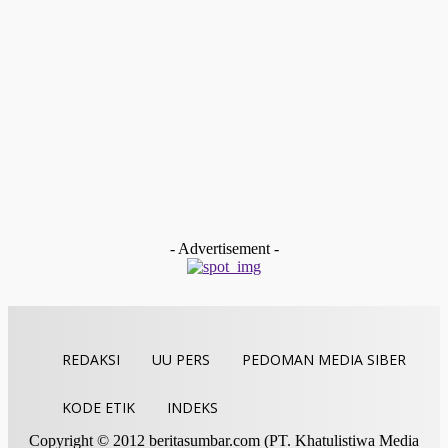
Raso”
Redaksi
-
Februari 9, 2026
Payakumbuh
Devitra Pertahankan Juara Tartil Eksekutif Putra Pada MTQ
Sumbar Ke-XLI
Redaksi
-
Desember 19, 2025
Kolom & Opini
BAZNAS Limapuluh Kota Dukung Langkah Cepat WANA
Baruah Gunuang untuk Membentuk Komunitas Siaga
Bencana Nagari (KSBN)
tan gindo
-
Desember 13, 2025
- Advertisement -
REDAKSI
UU PERS
PEDOMAN MEDIA SIBER
KODE ETIK
INDEKS
Copyright © 2012 beritasumbar.com (PT. Khatulistiwa Media