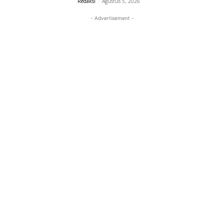
Redaksi
-
Agustus 5, 2026
- Advertisement -