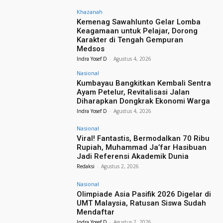
Khazanah
Kemenag Sawahlunto Gelar Lomba
Keagamaan untuk Pelajar, Dorong
Karakter di Tengah Gempuran
Medsos
Indra Yosef D
-
Agustus 4, 2026
Nasional
Kumbayau Bangkitkan Kembali Sentra
Ayam Petelur, Revitalisasi Jalan
Diharapkan Dongkrak Ekonomi Warga
Indra Yosef D
-
Agustus 4, 2026
Nasional
Viral! Fantastis, Bermodalkan 70 Ribu
Rupiah, Muhammad Ja’far Hasibuan
Jadi Referensi Akademik Dunia
Redaksi
-
Agustus 2, 2026
Nasional
Olimpiade Asia Pasifik 2026 Digelar di
UMT Malaysia, Ratusan Siswa Sudah
Mendaftar
Indra Yosef D
-
Agustus 2, 2026