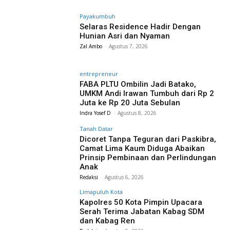
Payakumbuh
Selaras Residence Hadir Dengan
Hunian Asri dan Nyaman
Zal Ambo
-
Agustus 7, 2026
entrepreneur
FABA PLTU Ombilin Jadi Batako,
UMKM Andi Irawan Tumbuh dari Rp 2
Juta ke Rp 20 Juta Sebulan
Indra Yosef D
-
Agustus 8, 2026
Tanah Datar
Dicoret Tanpa Teguran dari Paskibra,
Camat Lima Kaum Diduga Abaikan
Prinsip Pembinaan dan Perlindungan
Anak
Redaksi
-
Agustus 6, 2026
Limapuluh Kota
Kapolres 50 Kota Pimpin Upacara
Serah Terima Jabatan Kabag SDM
dan Kabag Ren