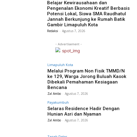
Belajar Kewirausahaan dan
Pengenalan Ekonomi Kreatif Berbasis
Potensi Lokal, Siswa SMA Raudhatul
Jannah Berkunjung ke Rumah Batik
Gambir Limapuluh Kota
Redaksi
-
Agustus 7, 2026
- Advertisement -
Limapuluh Kota
Melalui Program Non Fisik TMMD/N
ke 129, Warga Jorong Buluah Kasok
Dibekali Pemahaman Kesiagaan
Bencana
Zal Ambo
-
Agustus 7, 2026
Payakumbuh
Selaras Residence Hadir Dengan
Hunian Asri dan Nyaman
Zal Ambo
-
Agustus 7, 2026
Tanah Datar