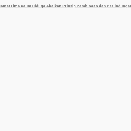
 Camat Lima Kaum Diduga Abaikan Prinsip Pembinaan dan Perlindunga
Beritasumbar.com