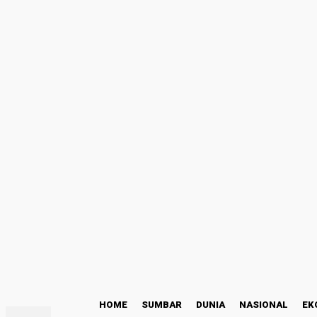
Masuk
Selamat Datang! Masuk ke akun Anda
nama pengguna
kata sandi Anda
Lupa kata sandi Anda? mendapatkan bantuan
Kode Etik
Pemulihan password
Memulihkan kata sandi anda
email Anda
Sebuah kata sandi akan dikirimkan ke email Anda.
C
25
Padang
Jumat, Agustus 7, 2026
HOME
SUMBAR
DUNIA
NASIONAL
EK