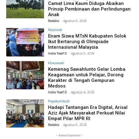
Camat Lima Kaum Diduga Abaikan
Prinsip Pembinaan dan Perlindungan
Anak
Redaksi
-
Agustus 6, 2026
Nasional
Enam Siswa MTsN Kabupaten Solok
Ikut Bertarung di Olimpiade
Internasional Malaysia
Indra Yosef D
-
Agustus 5, 2026
Khazanah
Kemenag Sawahlunto Gelar Lomba
Keagamaan untuk Pelajar, Dorong
Karakter di Tengah Gempuran
Medsos
Indra Yosef D
-
Agustus 4, 2026
Payakumbuh
Hadapi Tantangan Era Digital, Arisal
Aziz Ajak Masyarakat Perkuat Nilai
Empat Pilar MPR RI
Redaksi
-
Agustus 6, 2026
- Advertisement -