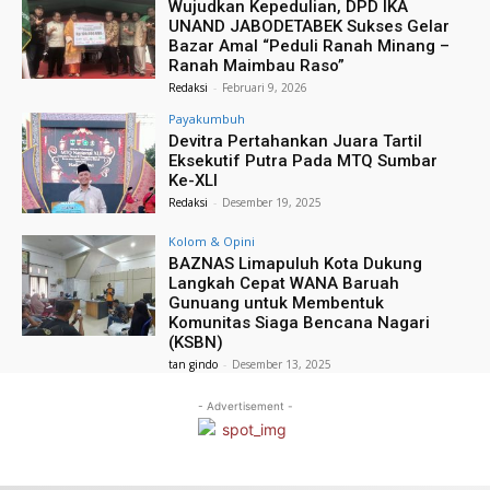
Wujudkan Kepedulian, DPD IKA
UNAND JABODETABEK Sukses Gelar
Bazar Amal “Peduli Ranah Minang –
Ranah Maimbau Raso”
Redaksi
-
Februari 9, 2026
Payakumbuh
Devitra Pertahankan Juara Tartil
Eksekutif Putra Pada MTQ Sumbar
Ke-XLI
Redaksi
-
Desember 19, 2025
Kolom & Opini
BAZNAS Limapuluh Kota Dukung
Langkah Cepat WANA Baruah
Gunuang untuk Membentuk
Komunitas Siaga Bencana Nagari
(KSBN)
tan gindo
-
Desember 13, 2025
- Advertisement -