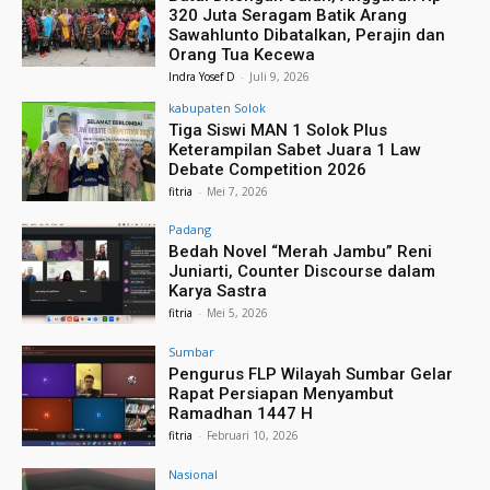
320 Juta Seragam Batik Arang
Sawahlunto Dibatalkan, Perajin dan
Orang Tua Kecewa
Indra Yosef D
-
Juli 9, 2026
kabupaten Solok
Tiga Siswi MAN 1 Solok Plus
Keterampilan Sabet Juara 1 Law
Debate Competition 2026
fitria
-
Mei 7, 2026
Padang
Bedah Novel “Merah Jambu” Reni
Juniarti, Counter Discourse dalam
Karya Sastra
fitria
-
Mei 5, 2026
Sumbar
Pengurus FLP Wilayah Sumbar Gelar
Rapat Persiapan Menyambut
Ramadhan 1447 H
fitria
-
Februari 10, 2026
Nasional