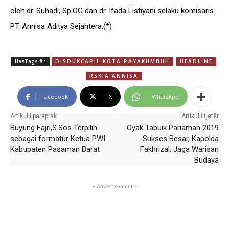
oleh dr. Suhadi, Sp.OG dan dr. Ifada Listiyani selaku komisaris
PT. Annisa Aditya Sejahtera.(*)
HasTags # :
DISDUKCAPIL KOTA PAYAKUMBUH
HEADLINE
RSKIA ANNISA
Facebook
X
WhatsApp
Artikulli paraprak
Artikulli tjetër
Buyung Fajri,S.Sos Terpilih
Oyak Tabuik Pariaman 2019
sebagai formatur Ketua PWI
Sukses Besar, Kapolda
Kabupaten Pasaman Barat
Fakhrizal: Jaga Warisan
Budaya
- Advertisement -