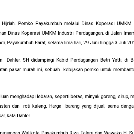
Hijriah, Pemko Payakumbuh melalui Dinas Koperasi UMKM I
an Dinas Koperasi UMKM Industri Perdagangan, di Jalan Imam
i, Payakumbuh Barat, selama lima hari, 29 Juni hingga 3 Juli 20
Dahler, SH didampingi Kabid Perdagangan Betri Yetti, di Ba
atan pasar murah ini, sebuah kebijakan pemko untuk membant
luan menghadapi lebaran, seperti beras, minyak goreng, sirup, 
 instan dan roti kaleng. Harga barang yang dijual, sama deng
ar, kata Dahler.
an pasangan Walikota Payakumbuh Riza Falepi dan Wawako H. S