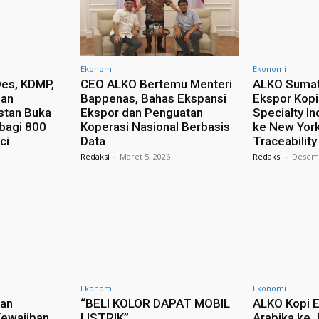
Ekonomi
Ekonomi
es, KDMP,
CEO ALKO Bertemu Menteri
ALKO Sumat
dan
Bappenas, Bahas Ekspansi
Ekspor Kopi
stan Buka
Ekspor dan Penguatan
Specialty In
 bagi 800
Koperasi Nasional Berbasis
ke New York
ci
Data
Traceability
Redaksi
-
Maret 5, 2026
Redaksi
-
Desemb
Ekonomi
Ekonomi
ban
“BELI KOLOR DAPAT MOBIL
ALKO Kopi E
 Kewajiban
LISTRIK”
Arabika ke 