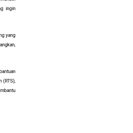
g ingin
ang yang
dangkan,
bantuan
 (RTS),
embantu