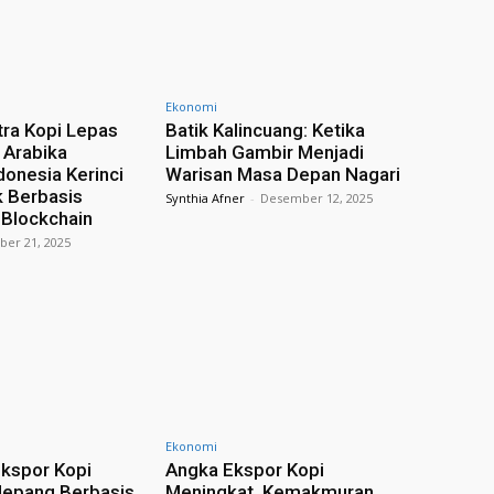
Ekonomi
ra Kopi Lepas
Batik Kalincuang: Ketika
 Arabika
Limbah Gambir Menjadi
donesia Kerinci
Warisan Masa Depan Nagari
 Berbasis
Synthia Afner
-
Desember 12, 2025
 Blockchain
er 21, 2025
Ekonomi
kspor Kopi
Angka Ekspor Kopi
Jepang Berbasis
Meningkat, Kemakmuran