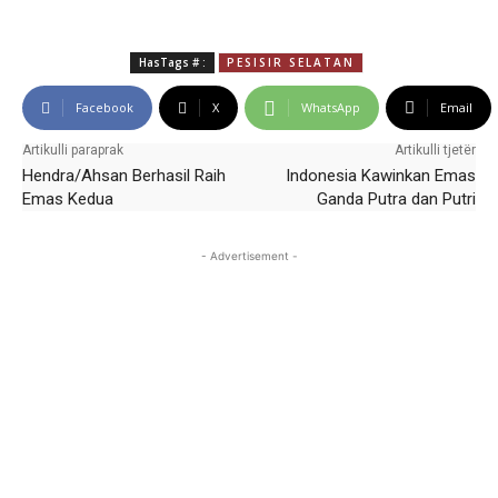
HasTags # :
PESISIR SELATAN
Facebook
X
WhatsApp
Email
Artikulli paraprak
Artikulli tjetër
Hendra/Ahsan Berhasil Raih
Indonesia Kawinkan Emas
Emas Kedua
Ganda Putra dan Putri
- Advertisement -