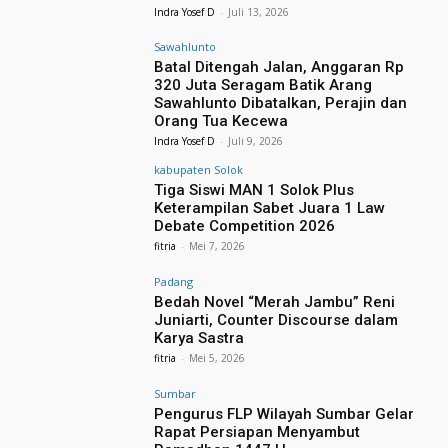
Indra Yosef D
-
Juli 13, 2026
Sawahlunto
Batal Ditengah Jalan, Anggaran Rp
320 Juta Seragam Batik Arang
Sawahlunto Dibatalkan, Perajin dan
Orang Tua Kecewa
Indra Yosef D
-
Juli 9, 2026
kabupaten Solok
Tiga Siswi MAN 1 Solok Plus
Keterampilan Sabet Juara 1 Law
Debate Competition 2026
fitria
-
Mei 7, 2026
Padang
Bedah Novel “Merah Jambu” Reni
Juniarti, Counter Discourse dalam
Karya Sastra
fitria
-
Mei 5, 2026
Sumbar
Pengurus FLP Wilayah Sumbar Gelar
Rapat Persiapan Menyambut