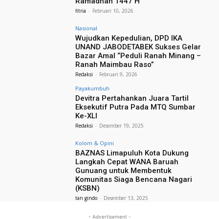
Ramadhan 1447 H
fitria
-
Februari 10, 2026
Nasional
Wujudkan Kepedulian, DPD IKA
UNAND JABODETABEK Sukses Gelar
Bazar Amal “Peduli Ranah Minang –
Ranah Maimbau Raso”
Redaksi
-
Februari 9, 2026
Payakumbuh
Devitra Pertahankan Juara Tartil
Eksekutif Putra Pada MTQ Sumbar
Ke-XLI
Redaksi
-
Desember 19, 2025
Kolom & Opini
BAZNAS Limapuluh Kota Dukung
Langkah Cepat WANA Baruah
Gunuang untuk Membentuk
Komunitas Siaga Bencana Nagari
(KSBN)
tan gindo
-
Desember 13, 2025
- Advertisement -