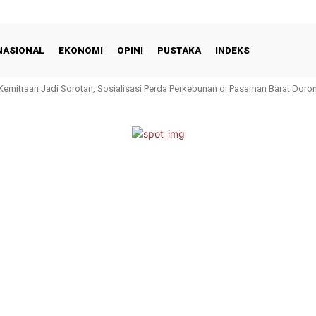
NASIONAL
EKONOMI
OPINI
PUSTAKA
INDEKS
traan Jadi Sorotan, Sosialisasi Perda Perkebunan di Pasaman Barat Dorong P
I, Saatnya Advokat Bersatu dan Bergerak Untuk Keadilan