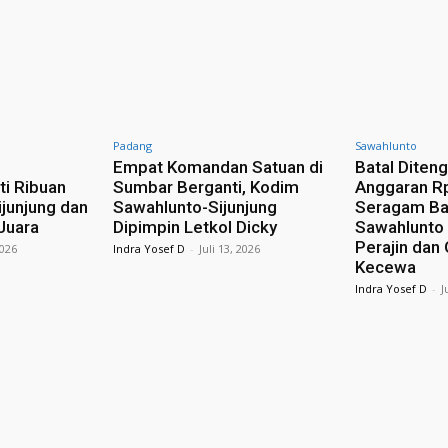
Padang
Sawahlunto
n
Empat Komandan Satuan di
Batal Diteng
ti Ribuan
Sumbar Berganti, Kodim
Anggaran R
ijunjung dan
Sawahlunto-Sijunjung
Seragam Ba
Juara
Dipimpin Letkol Dicky
Sawahlunto 
Perajin dan
2026
Indra Yosef D
-
Juli 13, 2026
Kecewa
Indra Yosef D
-
J