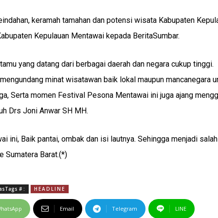
n keindahan, keramah tamahan dan potensi wisata Kabupaten Kepul
a Kabupaten Kepulauan Mentawai kepada BeritaSumbar.
tamu yang datang dari berbagai daerah dan negara cukup tinggi.
t mengundang minat wisatawan baik lokal maupun mancanegara u
rga, Serta momen Festival Pesona Mentawai ini juga ajang mengg
buh Drs Joni Anwar SH MH.
 ini, Baik pantai, ombak dan isi lautnya. Sehingga menjadi salah
ke Sumatera Barat.(*)
asTags # :
HEADLINE
hatsApp
Email
Telegram
LINE