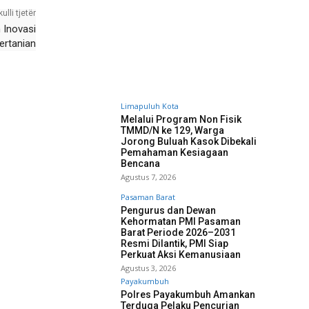
kulli tjetër
 Inovasi
ertanian
Limapuluh Kota
Melalui Program Non Fisik
TMMD/N ke 129, Warga
Jorong Buluah Kasok Dibekali
Pemahaman Kesiagaan
Bencana
Agustus 7, 2026
Pasaman Barat
Pengurus dan Dewan
Kehormatan PMI Pasaman
Barat Periode 2026–2031
Resmi Dilantik, PMI Siap
Perkuat Aksi Kemanusiaan
Agustus 3, 2026
Payakumbuh
Polres Payakumbuh Amankan
Terduga Pelaku Pencurian