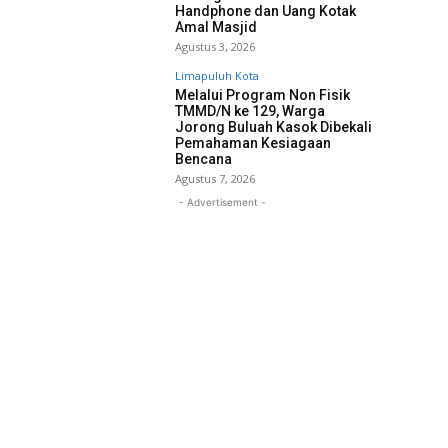
Handphone dan Uang Kotak
Amal Masjid
Agustus 3, 2026
Limapuluh Kota
Melalui Program Non Fisik
TMMD/N ke 129, Warga
Jorong Buluah Kasok Dibekali
Pemahaman Kesiagaan
Bencana
Agustus 7, 2026
- Advertisement -