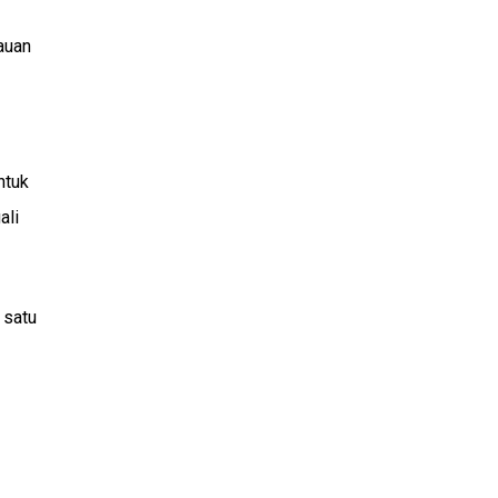
auan
ntuk
ali
 satu