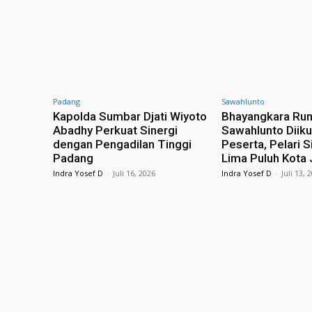
Padang
Sawahlunto
Kapolda Sumbar Djati Wiyoto
Bhayangkara Ru
Abadhy Perkuat Sinergi
Sawahlunto Diiku
dengan Pengadilan Tinggi
Peserta, Pelari S
Padang
Lima Puluh Kota 
Indra Yosef D
-
Juli 16, 2026
Indra Yosef D
-
Juli 13, 