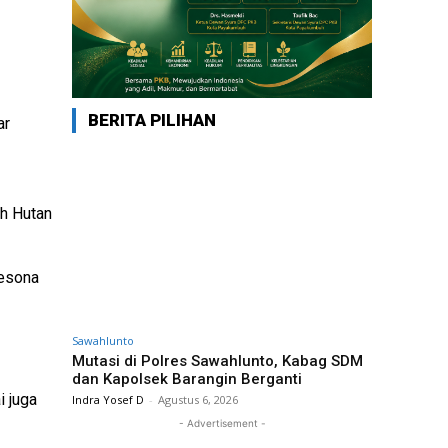
BERITA PILIHAN
ar
ah Hutan
Pesona
Sawahlunto
Mutasi di Polres Sawahlunto, Kabag SDM
dan Kapolsek Barangin Berganti
i juga
Indra Yosef D
-
Agustus 6, 2026
- Advertisement -