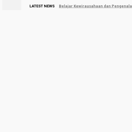
LATEST NEWS
Belajar Kewirausahaan dan Pengenalan
Limapuluh Kota