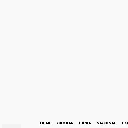
Masuk
Selamat Datang! Masuk ke akun Anda
nama pengguna
kata sandi Anda
Lupa kata sandi Anda? mendapatkan bantuan
Kode Etik
Pemulihan password
Memulihkan kata sandi anda
email Anda
Sebuah kata sandi akan dikirimkan ke email Anda.
C
26.3
Padang
Jumat, Agustus 7, 2026
HOME
SUMBAR
DUNIA
NASIONAL
EK