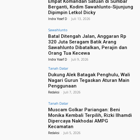
Empat Komandan Satuan di Sumbar
Berganti, Kodim Sawahlunto-Sijunjung
Dipimpin Letkol Dicky
Indra Yosef D
-
Juli 13, 2026
Sawahlunto
Batal Ditengah Jalan, Anggaran Rp
320 Juta Seragam Batik Arang
Sawahlunto Dibatalkan, Perajin dan
Orang Tua Kecewa
Indra Yosef D
-
Juli 9, 2026
Tanah Datar
Dukung Alek Batagak Penghulu, Wali
Nagari Gurun Tegaskan Aturan Main
Penggunaan
Redaksi
-
Juli 7, 2026
Tanah Datar
​Muscam Golkar Pariangan: Beni
Monika Kembali Terpilih, Rizki Ilhamdi
Dipercaya Nakhodai AMPG
Kecamatan
Redaksi
-
Juli 5, 2026