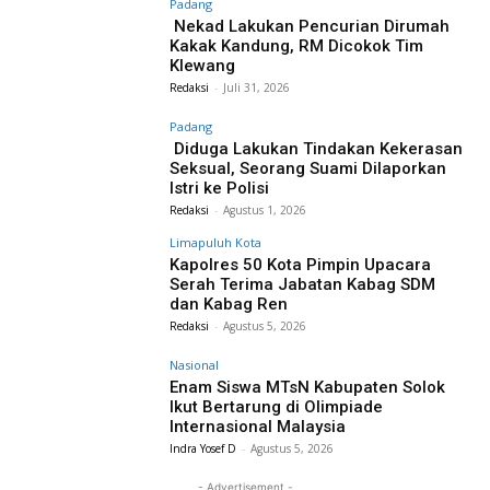
Padang
Nekad Lakukan Pencurian Dirumah
Kakak Kandung, RM Dicokok Tim
Klewang
Redaksi
-
Juli 31, 2026
Padang
Diduga Lakukan Tindakan Kekerasan
Seksual, Seorang Suami Dilaporkan
Istri ke Polisi
Redaksi
-
Agustus 1, 2026
Limapuluh Kota
Kapolres 50 Kota Pimpin Upacara
Serah Terima Jabatan Kabag SDM
dan Kabag Ren
Redaksi
-
Agustus 5, 2026
Nasional
Enam Siswa MTsN Kabupaten Solok
Ikut Bertarung di Olimpiade
Internasional Malaysia
Indra Yosef D
-
Agustus 5, 2026
- Advertisement -