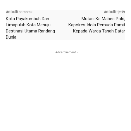
Facebook
X
WhatsApp
Email
Artikulli paraprak
Artikulli tjetër
Kota Payakumbuh Dan
Mutasi Ke Mabes Polri,
Limapuluh Kota Menuju
Kapolres Idola Pemuda Pamit
Destinasi Utama Randang
Kepada Warga Tanah Datar
Dunia
- Advertisement -