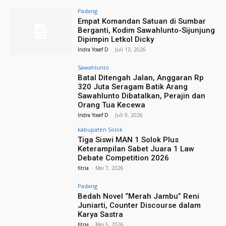
Padang
Empat Komandan Satuan di Sumbar
Berganti, Kodim Sawahlunto-Sijunjung
Dipimpin Letkol Dicky
Indra Yosef D
-
Juli 13, 2026
Sawahlunto
Batal Ditengah Jalan, Anggaran Rp
320 Juta Seragam Batik Arang
Sawahlunto Dibatalkan, Perajin dan
Orang Tua Kecewa
Indra Yosef D
-
Juli 9, 2026
kabupaten Solok
Tiga Siswi MAN 1 Solok Plus
Keterampilan Sabet Juara 1 Law
Debate Competition 2026
fitria
-
Mei 7, 2026
Padang
Bedah Novel “Merah Jambu” Reni
Juniarti, Counter Discourse dalam
Karya Sastra
fitria
-
Mei 5, 2026