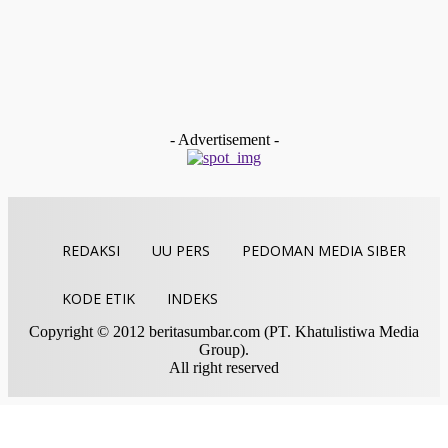
Redaksi
-
Juli 20, 2026
Pasaman Barat
Berbekal Pengalaman Birokrasi, Deni Sabrani Diantar
Puluhan Pendukung Daftar jadi Kandidat Walinagari Jamba
Selatan
Redaksi
-
Juli 18, 2026
- Advertisement -
REDAKSI
UU PERS
PEDOMAN MEDIA SIBER
KODE ETIK
INDEKS
Copyright © 2012 beritasumbar.com (PT. Khatulistiwa Media
Group).
All right reserved