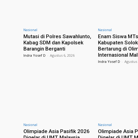
Nasional
Nasional
Mutasi di Polres Sawahlunto,
Enam Siswa MT
Kabag SDM dan Kapolsek
Kabupaten Solok 
Barangin Berganti
Bertarung di Oli
Internasional Ma
Indra Yosef D
-
Agustus 6, 2026
Indra Yosef D
-
Agustus 
Nasional
Nasional
Olimpiade Asia Pasifik 2026
Olimpiade Asia P
Digelar di UMT Malaysia,
Digelar di UMT M