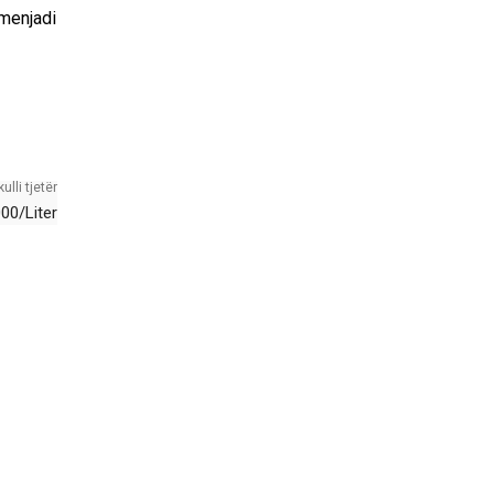
menjadi
kulli tjetër
00/Liter