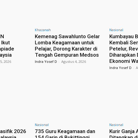
Khazanah
Nasional
sN
Kemenag Sawahlunto Gelar
Kumbayau B
Ikut
Lomba Keagamaan untuk
Kembali Se
mpiade
Pelajar, Dorong Karakter di
Petelur, Rev
laysia
Tengah Gempuran Medsos
Diharapkan
Ekonomi Wa
5, 2026
Indra Yosef D
-
Agustus 4, 2026
Indra Yosef D
-
A
Nasional
Nasional
asifik 2026
735 Guru Keagamaan dan
Kurir Ganja 
alaysia,
154 Garin di Bukittinggi
Ditangkap d