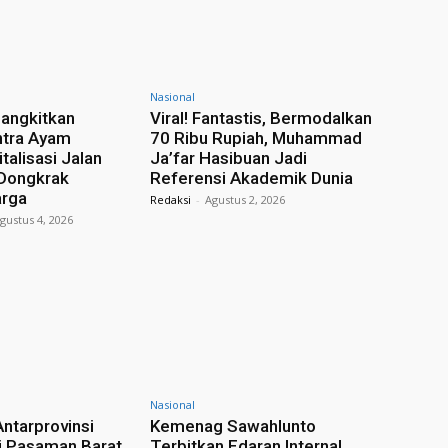
Nasional
angkitkan
Viral! Fantastis, Bermodalkan
ntra Ayam
70 Ribu Rupiah, Muhammad
italisasi Jalan
Ja’far Hasibuan Jadi
 Dongkrak
Referensi Akademik Dunia
rga
Redaksi
-
Agustus 2, 2026
gustus 4, 2026
Nasional
Antarprovinsi
Kemenag Sawahlunto
i Pasaman Barat,
Terbitkan Edaran Internal