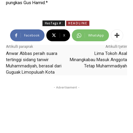
pungkas Gus Hamid.*
HasTags # :
HEADLINE
Facebook
X
WhatsApp
Artikulli paraprak
Artikulli tjetër
Anwar Abbas peraih suara
Lima Tokoh Asal
tertinggi sidang tanwir
Minangkabau Masuk Anggota
Muhammadiyah, berasal dari
Tetap Muhammadiyah
Guguak Limopuluah Kota
- Advertisement -