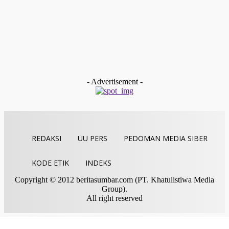
KONI Limapuluh Kota Pastikan Kesiapan Atlet, Optimis Hada
Porprov Sumbar 2026
Redaksi
-
Agustus 2, 2026
Limapuluh Kota
Satresnarkoba Polres 50 Kota Ungkap Kasus Dugaan
Penyalahgunaan Sabu dan Ganja, Tiga Orang Diamankan
Redaksi
-
Juli 31, 2026
- Advertisement -
REDAKSI
UU PERS
PEDOMAN MEDIA SIBER
KODE ETIK
INDEKS
Copyright © 2012 beritasumbar.com (PT. Khatulistiwa Media
Group).
All right reserved